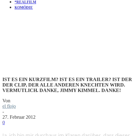
*REALFILM
KOMÖDIE
MOVIE: THE
MOVIE
IST ES EIN KURZFILM? IST ES EIN TRAILER? IST DER
DER CLIP, DER ALLE ANDEREN KNECHTEN WIRD.
VERMUTLICH. DANKE, JIMMY KIMMEL. DANKE!
Von
el flojo
-
27. Februar 2012
0
Ja, ich bin mir durchaus im Klaren darüber, dass dieser