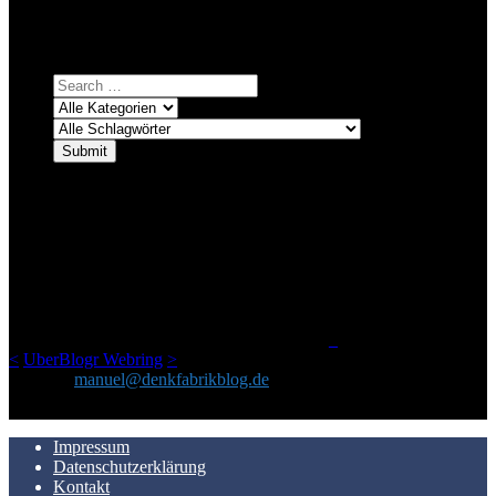
Einfach eine Kategorie markieren, ein passendes Schlagwort
auswählen und suchen lassen.
ÜBER DENKFABRIKBLOG
Ursprünglich vor über 25 Jahren mal dazu gedacht, den ganzen im
Netz gefundenen Kram, den ich meinen Freunden immer per Mail
geschickt habe, an einem Ort zu bündeln, ist das hier mit der Zeit zu
einem Blog geworden, das man auf dem Schirm haben sollte, wenn
man Kurzfilme mag und auch drumherum nichts gegen Fotos,
LinkTipps und gelegentlichen Kokolores hat.
_
<
UberBlogr Webring
>
Kontakt:
manuel@denkfabrikblog.de
AUCH HIER ZU FINDEN
Impressum
Datenschutzerklärung
Kontakt