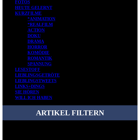
FOTOS
HEUTE GELERNT
KURZFILME
*ANIMATION
*REALFILM
ACTION
DOKU
DRAMA
HORROR
KOMÖDIE
ROMANTIK
SPANNUNG
LESESTOFF
LIEBLINGSGETRÖTE
LIEBLINGSTWEETS
LINKS+DINGS
SIE HÖREN
WILL ICH HABEN
ARTIKEL FILTERN
Bei über 5200 Artikeln im Blog muss man manchmal ein bisschen
systematischer suchen.