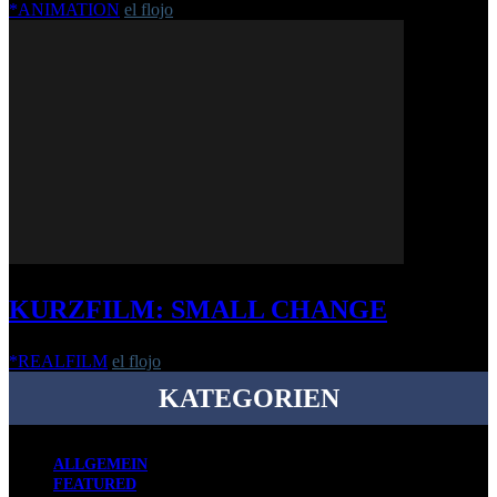
*ANIMATION
el flojo
-
30. Januar 2018
KURZFILM: SMALL CHANGE
*REALFILM
el flojo
-
27. August 2018
KATEGORIEN
ALLGEMEIN
FEATURED