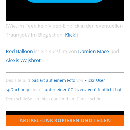
(Wie, im Feed kein Video-Einblick in den eventuellen
Traumjob? Im Blog schon.
Klick
!)
Red Balloon
ist ein Kurzfilm von
Damien Mace
und
Alexis Wajsbrot
.
Das Titelbild
basiert auf einem Foto
von
Flickr-User
spDuchamp
, der es
unter einer CC-Lizenz veröffentlicht hat
.
Dem schließe ich mich dankend an. Danke schön!
ARTIKEL-LINK KOPIEREN UND TEILEN