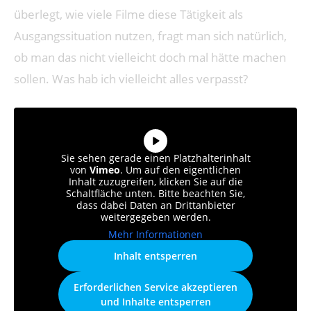
überlegt, wie viele Filme diese Tätigkeit als
Ausgangssituation nutzen, fragt man sich natürlich,
ob man das nicht vielleicht doch mal hätte machen
sollen. Was hab ich vielleicht alles verpasst?
Sie sehen gerade einen Platzhalterinhalt
von
Vimeo
. Um auf den eigentlichen
Inhalt zuzugreifen, klicken Sie auf die
Schaltfläche unten. Bitte beachten Sie,
dass dabei Daten an Drittanbieter
weitergegeben werden.
Mehr Informationen
Inhalt entsperren
Erforderlichen Service akzeptieren
und Inhalte entsperren