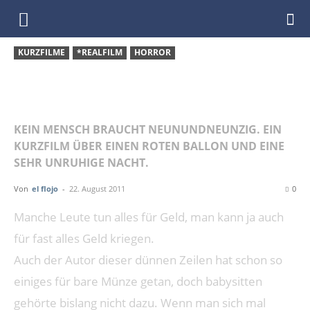
DenkfabrikBlog
KURZFILME
*REALFILM
HORROR
KURZFILM: RED BALLOON |
EIN ROTER BALLON
KEIN MENSCH BRAUCHT NEUNUNDNEUNZIG. EIN
KURZFILM ÜBER EINEN ROTEN BALLON UND EINE
SEHR UNRUHIGE NACHT.
Von
el flojo
-
22. August 2011
0
Manche Leute tun alles für Geld, man kann ja auch
für fast alles Geld kriegen.
Auch der Autor dieser dünnen Zeilen hat schon so
einiges für bare Münze getan, doch babysitten
gehörte bislang nicht dazu. Wenn man sich mal