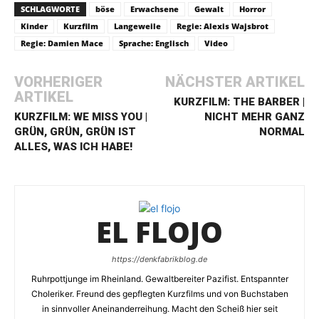
SCHLAGWORTE
böse
Erwachsene
Gewalt
Horror
Kinder
Kurzfilm
Langeweile
Regie: Alexis Wajsbrot
Regie: Damien Mace
Sprache: Englisch
Video
VORHERIGER
NÄCHSTER ARTIKEL
ARTIKEL
KURZFILM: THE BARBER |
KURZFILM: WE MISS YOU |
NICHT MEHR GANZ
GRÜN, GRÜN, GRÜN IST
NORMAL
ALLES, WAS ICH HABE!
EL FLOJO
https://denkfabrikblog.de
Ruhrpottjunge im Rheinland. Gewaltbereiter Pazifist. Entspannter
Choleriker. Freund des gepflegten Kurzfilms und von Buchstaben
in sinnvoller Aneinanderreihung. Macht den Scheiß hier seit