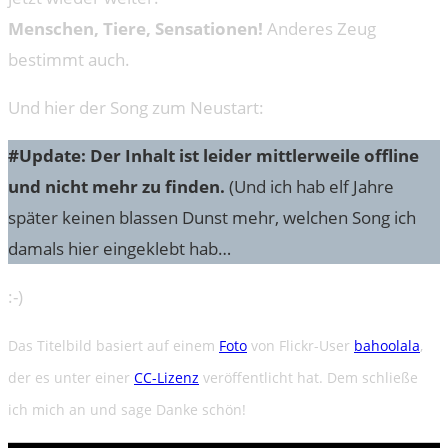
Menschen, Tiere, Sensationen!
Anderes Zeug
bestimmt auch.
Und hier der Song zum Neustart:
#Update: Der Inhalt ist leider mittlerweile offline
und nicht mehr zu finden.
(Und ich hab elf Jahre
später keinen blassen Dunst mehr, welchen Song ich
damals hier eingeklebt hab…
:-)
Das Titelbild basiert auf einem
Foto
von Flickr-User
bahoolala
,
der es unter einer
CC-Lizenz
veröffentlicht hat. Dem schließe
ich mich an und sage Danke schön!