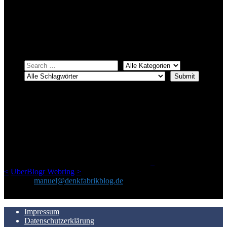
Bei über 5200 Artikeln im Blog muss man manchmal ein bisschen
systematischer suchen.
Einfach eine Kategorie markieren, ein passendes Schlagwort
auswählen und suchen lassen.
ÜBER DENKFABRIKBLOG
Ursprünglich vor über 25 Jahren mal dazu gedacht, den ganzen im
Netz gefundenen Kram, den ich meinen Freunden immer per Mail
geschickt habe, an einem Ort zu bündeln, ist das hier mit der Zeit zu
einem Blog geworden, das man auf dem Schirm haben sollte, wenn
man Kurzfilme mag und auch drumherum nichts gegen Fotos,
LinkTipps und gelegentlichen Kokolores hat.
_
<
UberBlogr Webring
>
Kontakt:
manuel@denkfabrikblog.de
AUCH HIER ZU FINDEN
Impressum
Datenschutzerklärung