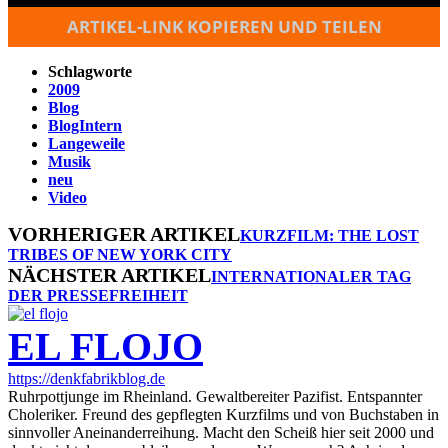
ARTIKEL-LINK KOPIEREN UND TEILEN
Schlagworte
2009
Blog
BlogIntern
Langeweile
Musik
neu
Video
VORHERIGER ARTIKEL
KURZFILM: THE LOST
TRIBES OF NEW YORK CITY
NÄCHSTER ARTIKEL
INTERNATIONALER TAG
DER PRESSEFREIHEIT
EL FLOJO
https://denkfabrikblog.de
Ruhrpottjunge im Rheinland. Gewaltbereiter Pazifist. Entspannter
Choleriker. Freund des gepflegten Kurzfilms und von Buchstaben in
sinnvoller Aneinanderreihung. Macht den Scheiß hier seit 2000 und