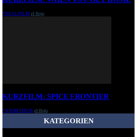
*REALFILM
el flojo
-
9. Oktober 2017
KURZFILM: SPICE FRONTIER
*ANIMATION
el flojo
-
10. Juni 2020
KATEGORIEN