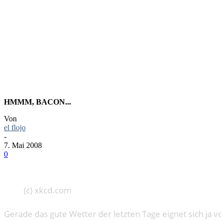
SPECK
HMMM, BACON...
Von
el flojo
-
7. Mai 2008
0
(c) xkcd.com
Gerade das gute Wetter der letzten Tage eignet sich ja v