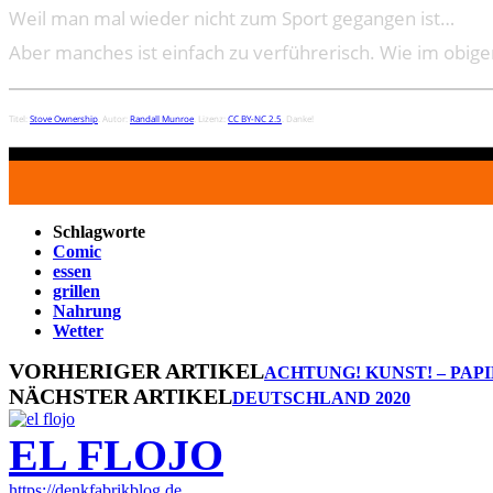
Weil man mal wieder nicht zum Sport gegangen ist…
Aber manches ist einfach zu verführerisch. Wie im obig
Titel:
Stove Ownership
. Autor:
Randall Munroe
. Lizenz:
CC BY-NC 2.5
. Danke!
Schlagworte
Comic
essen
grillen
Nahrung
Wetter
VORHERIGER ARTIKEL
ACHTUNG! KUNST! – PAP
NÄCHSTER ARTIKEL
DEUTSCHLAND 2020
EL FLOJO
https://denkfabrikblog.de