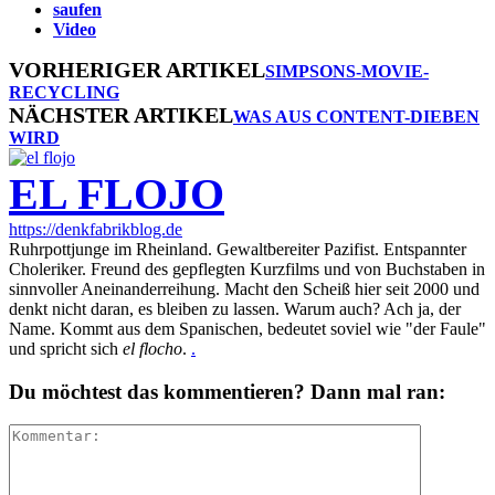
saufen
Video
VORHERIGER ARTIKEL
SIMPSONS-MOVIE-
RECYCLING
NÄCHSTER ARTIKEL
WAS AUS CONTENT-DIEBEN
WIRD
EL FLOJO
https://denkfabrikblog.de
Ruhrpottjunge im Rheinland. Gewaltbereiter Pazifist. Entspannter
Choleriker. Freund des gepflegten Kurzfilms und von Buchstaben in
sinnvoller Aneinanderreihung. Macht den Scheiß hier seit 2000 und
denkt nicht daran, es bleiben zu lassen. Warum auch? Ach ja, der
Name. Kommt aus dem Spanischen, bedeutet soviel wie "der Faule"
und spricht sich
el flocho
.
.
Du möchtest das kommentieren? Dann mal ran: