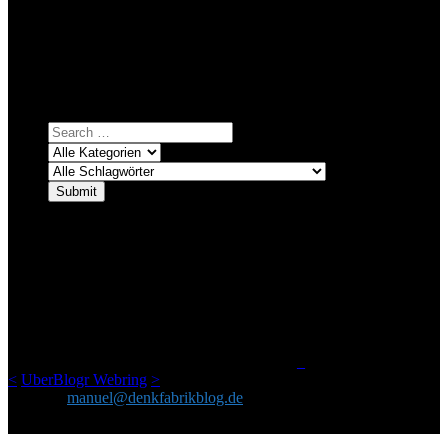
Bei über 5200 Artikeln im Blog muss man manchmal ein bisschen
systematischer suchen.
Einfach eine Kategorie markieren, ein passendes Schlagwort
auswählen und suchen lassen.
ÜBER DENKFABRIKBLOG
Ursprünglich vor über 25 Jahren mal dazu gedacht, den ganzen im
Netz gefundenen Kram, den ich meinen Freunden immer per Mail
geschickt habe, an einem Ort zu bündeln, ist das hier mit der Zeit zu
einem Blog geworden, das man auf dem Schirm haben sollte, wenn
man Kurzfilme mag und auch drumherum nichts gegen Fotos,
LinkTipps und gelegentlichen Kokolores hat.
_
<
UberBlogr Webring
>
Kontakt:
manuel@denkfabrikblog.de
AUCH HIER ZU FINDEN