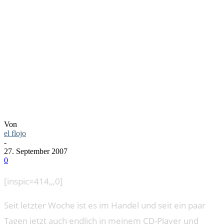
DER
DROPKICK
MURPHYS
Von
el flojo
-
27. September 2007
0
[inspic=414,,,0]
Seit letzter Woche ist es im Handel und seit ein paar
Tagen jetzt auch endlich in meinem CD-Player und