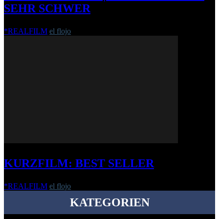
SEHR SCHWER
*REALFILM
el flojo
-
21. Mai 2013
KURZFILM: BEST SELLER
*REALFILM
el flojo
-
13. Februar 2021
KATEGORIEN