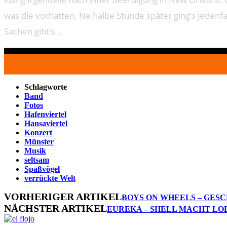
was die vorhatten. Ne halbe Stunde später ging’s jedenfa
Sachen gibt’s…
Schlagworte
Band
Fotos
Hafenviertel
Hansaviertel
Konzert
Münster
Musik
seltsam
Spaßvögel
verrückte Welt
VORHERIGER ARTIKEL
BOYS ON WHEELS – GESC
NÄCHSTER ARTIKEL
EUREKA – SHELL MACHT LO