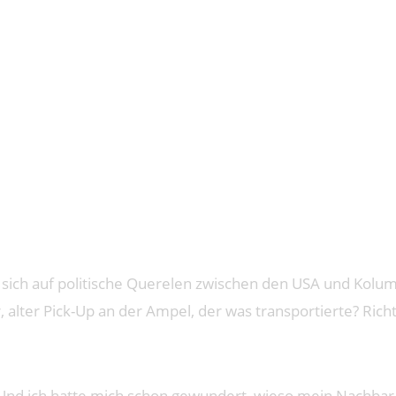
 BAND
 sich auf politische Querelen zwischen den USA und Kolu
, alter Pick-Up an der Ampel, der was transportierte? Rich
Und ich hatte mich schon gewundert, wieso mein Nachbar 