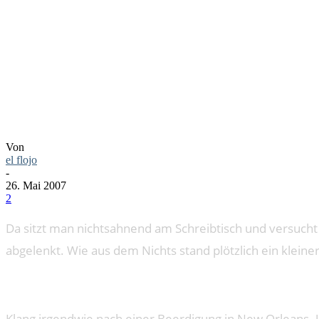
ROLLENDE
Von
el flojo
-
26. Mai 2007
2
Da sitzt man nichtsahnend am Schreibtisch und versucht
abgelenkt. Wie aus dem Nichts stand plötzlich ein kleiner
Klang irgendwie nach einer Beerdigung in New Orleans. 