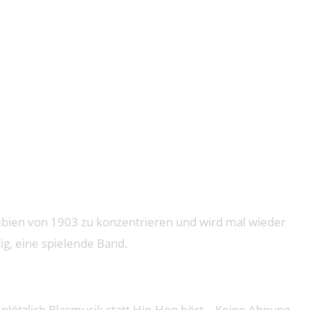
mbien von 1903 zu konzentrieren und wird mal wieder
tig, eine spielende Band.
plötzlich Blasmusik statt Hip-Hop hört… Keine Ahnung,