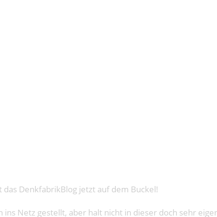
G! – EIN J
IKBLOG
t das DenkfabrikBlog jetzt auf dem Buckel!
ns Netz gestellt, aber halt nicht in dieser doch sehr ei