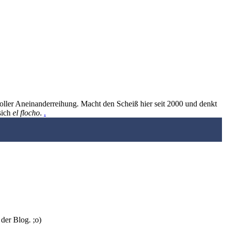
oller Aneinanderreihung. Macht den Scheiß hier seit 2000 und denkt
sich
el flocho
.
.
der Blog. ;o)