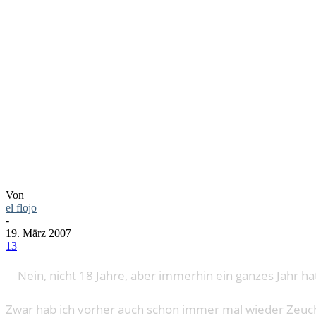
VOLLJÄHRI
DENKFABR
Von
el flojo
-
19. März 2007
13
Nein, nicht 18 Jahre, aber immerhin ein ganzes Jahr ha
Zwar hab ich vorher auch schon immer mal wieder Zeuch i