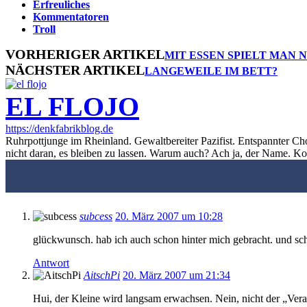
Erfreuliches
Kommentatoren
Troll
VORHERIGER ARTIKEL
MIT ESSEN SPIELT MAN 
NÄCHSTER ARTIKEL
LANGEWEILE IM BETT?
EL FLOJO
https://denkfabrikblog.de
Ruhrpottjunge im Rheinland. Gewaltbereiter Pazifist. Entspannter Ch
nicht daran, es bleiben zu lassen. Warum auch? Ach ja, der Name. K
subcess
20. März 2007 um 10:28
glückwunsch. hab ich auch schon hinter mich gebracht. und sch
Antwort
AitschPi
20. März 2007 um 21:34
Hui, der Kleine wird langsam erwachsen. Nein, nicht der „Vera