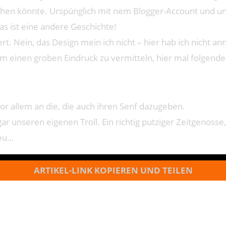
en könnte. Urspünglich mit nem Blogger-Account und unt
s ist eine andere Geschichte!
dert. Nein, das Design mein ich nicht – hier hab ich nicht 
Um einen groben Eindruck zu vermitteln, hier mal folgende
r allem an die, die auch ihren Senf dazugeben.
gar unseren eigenen Troll. Ein richtig putziger Zeitgenoss
heu…
ARTIKEL-LINK KOPIEREN UND TEILEN