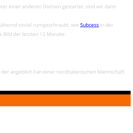
er einer anderen Domain gestartet, sind wir dann
annähernd soviel rumgeschraubt, wie
Subcess
in der
s Bild der letzten 12 Monate:
e, der angeblich Fan einer norditalienischen Mannschaft