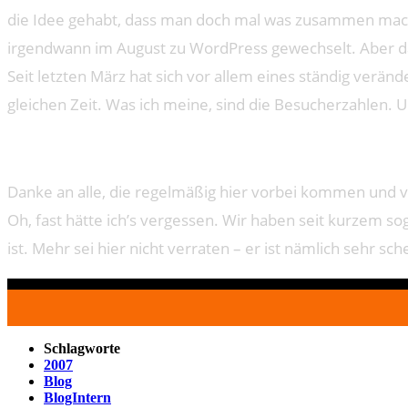
die Idee gehabt, dass man doch mal was zusammen mach
irgendwann im August zu WordPress gewechselt. Aber da
Seit letzten März hat sich vor allem eines ständig verän
gleichen Zeit. Was ich meine, sind die Besucherzahlen. 
Danke an alle, die regelmäßig hier vorbei kommen und vo
Oh, fast hätte ich’s vergessen. Wir haben seit kurzem so
ist. Mehr sei hier nicht verraten – er ist nämlich sehr sc
Schlagworte
2007
Blog
BlogIntern