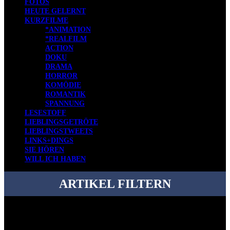
FOTOS
HEUTE GELERNT
KURZFILME
*ANIMATION
*REALFILM
ACTION
DOKU
DRAMA
HORROR
KOMÖDIE
ROMANTIK
SPANNUNG
LESESTOFF
LIEBLINGSGETRÖTE
LIEBLINGSTWEETS
LINKS+DINGS
SIE HÖREN
WILL ICH HABEN
ARTIKEL FILTERN
Bei über 5200 Artikeln im Blog muss man manchmal ein bisschen
systematischer suchen.