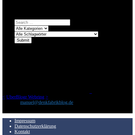
Einfach eine Kategorie markieren, ein passendes Schlagwort
auswählen und suchen lassen.
ÜBER DENKFABRIKBLOG
Ursprünglich vor über 25 Jahren mal dazu gedacht, den ganzen im
Netz gefundenen Kram, den ich meinen Freunden immer per Mail
geschickt habe, an einem Ort zu bündeln, ist das hier mit der Zeit zu
einem Blog geworden, das man auf dem Schirm haben sollte, wenn
man Kurzfilme mag und auch drumherum nichts gegen Fotos,
LinkTipps und gelegentlichen Kokolores hat.
_
<
UberBlogr Webring
>
Kontakt:
manuel@denkfabrikblog.de
AUCH HIER ZU FINDEN
Impressum
Datenschutzerklärung
Kontakt