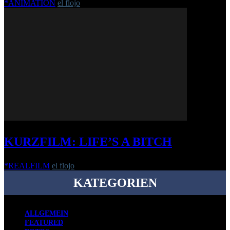
*ANIMATION
el flojo
-
17. März 2010
KURZFILM: LIFE’S A BITCH
*REALFILM
el flojo
-
22. September 2016
KATEGORIEN
ALLGEMEIN
FEATURED