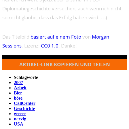
Diplomatiegeschichte versuchen, auch wenn ich nicht
so recht glaube, dass das Erfolg haben wird… :-(
Das Titelbild
basiert auf einem Foto
von
Morgan
Sessions
. Lizenz:
CC0 1.0
. Danke!
ARTIKEL-LINK KOPIEREN UND TEILEN
Schlagworte
2007
Arbeit
Bier
böse
CallCenter
Geschichte
grrrrr
nervig
USA