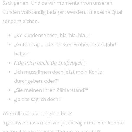
Sack gehen. Und da wir momentan von unseren
Kunden vollständig belagert werden, ist es eine Qual
sondergleichen.
„XY Kundenservice, bla, bla, bla…“
„Guten Tag… oder besser Frohes neues Jahr!…
haha!“
(„Du mich auch, Du Spaßvogel!“
)
„Ich muss Ihnen doch jetzt mein Konto
durchgeben, oder?“
„Sie meinen Ihren Zählerstand?“
„Ja das sag ich doch!“
Wie soll man da ruhig bleiben?
Irgendwie muss man sich ja abreagieren! Bier könnte
helfen. Ich werd’s jetzt aber erstmal mit US-