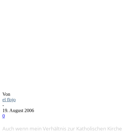
GLOCKEN
GEGEN
GLATZEN
Von
el flojo
-
19. August 2006
0
Auch wenn mein Verhältnis zur Katholischen Kirche