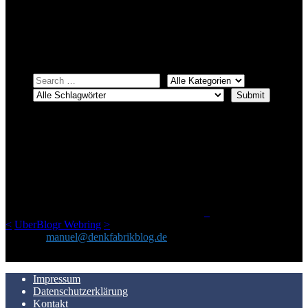
systematischer suchen.
Einfach eine Kategorie markieren, ein passendes Schlagwort
auswählen und suchen lassen.
ÜBER DENKFABRIKBLOG
Ursprünglich vor über 25 Jahren mal dazu gedacht, den ganzen im
Netz gefundenen Kram, den ich meinen Freunden immer per Mail
geschickt habe, an einem Ort zu bündeln, ist das hier mit der Zeit zu
einem Blog geworden, das man auf dem Schirm haben sollte, wenn
man Kurzfilme mag und auch drumherum nichts gegen Fotos,
LinkTipps und gelegentlichen Kokolores hat.
_
<
UberBlogr Webring
>
Kontakt:
manuel@denkfabrikblog.de
AUCH HIER ZU FINDEN
Impressum
Datenschutzerklärung
Kontakt