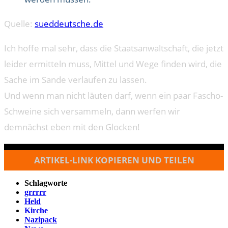
Quelle:
sueddeutsche.de
Ich hoffe mal sehr, dass die Staatsanwaltschaft, die jetzt
leider ermitteln muss, Mittel und Wege finden wird, die
Sache im Sande verlaufen zu lassen.
Und wenn man nicht läuten darf, wenn ein paar Fascho-
Schweine sich versammeln, dann werfen wir
demnächst eben mit den Glocken!
ARTIKEL-LINK KOPIEREN UND TEILEN
Schlagworte
grrrrr
Held
Kirche
Nazipack