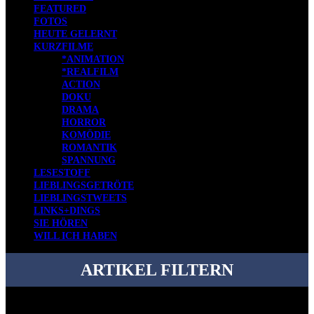
FEATURED
FOTOS
HEUTE GELERNT
KURZFILME
*ANIMATION
*REALFILM
ACTION
DOKU
DRAMA
HORROR
KOMÖDIE
ROMANTIK
SPANNUNG
LESESTOFF
LIEBLINGSGETRÖTE
LIEBLINGSTWEETS
LINKS+DINGS
SIE HÖREN
WILL ICH HABEN
ARTIKEL FILTERN
Bei über 5200 Artikeln im Blog muss man manchmal ein bisschen