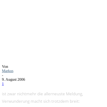
LOGIK?
WOZU
DENN?
Von
Markus
-
9. August 2006
1
ist zwar nichtmehr die allerneuste Meldung,
Verwunderung macht sich trotzdem breit: