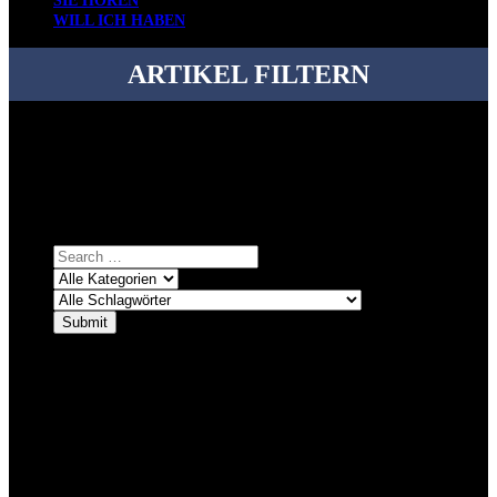
SIE HÖREN
WILL ICH HABEN
ARTIKEL FILTERN
Bei über 5200 Artikeln im Blog muss man manchmal ein bisschen
systematischer suchen.
Einfach eine Kategorie markieren, ein passendes Schlagwort
auswählen und suchen lassen.
ÜBER DENKFABRIKBLOG
Ursprünglich vor über 25 Jahren mal dazu gedacht, den ganzen im
Netz gefundenen Kram, den ich meinen Freunden immer per Mail
geschickt habe, an einem Ort zu bündeln, ist das hier mit der Zeit zu
einem Blog geworden, das man auf dem Schirm haben sollte, wenn
man Kurzfilme mag und auch drumherum nichts gegen Fotos,