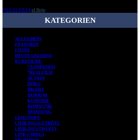
*REALFILM
el flojo
-
13. Juni 2016
KATEGORIEN
ALLGEMEIN
FEATURED
FOTOS
HEUTE GELERNT
KURZFILME
*ANIMATION
*REALFILM
ACTION
DOKU
DRAMA
HORROR
KOMÖDIE
ROMANTIK
SPANNUNG
LESESTOFF
LIEBLINGSGETRÖTE
LIEBLINGSTWEETS
LINKS+DINGS