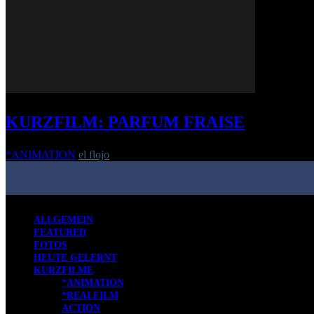
KURZFILM: PARFUM FRAISE
*ANIMATION
el flojo
-
14. September 2017
ALLGEMEIN
FEATURED
FOTOS
HEUTE GELERNT
KURZFILME
*ANIMATION
*REALFILM
ACTION