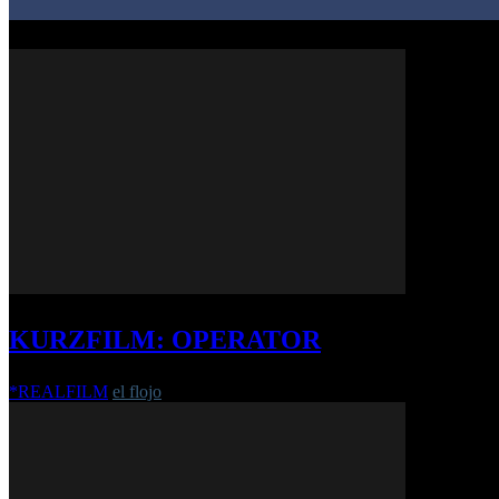
KURZFILM: OPERATOR
*REALFILM
el flojo
-
6. April 2016