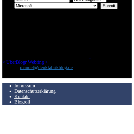
ÜBER DENKFABRIKBLOG
Ursprünglich vor über 25 Jahren mal dazu gedacht, den ganzen im
Netz gefundenen Kram, den ich meinen Freunden immer per Mail
geschickt habe, an einem Ort zu bündeln, ist das hier mit der Zeit zu
einem Blog geworden, das man auf dem Schirm haben sollte, wenn
man Kurzfilme mag und auch drumherum nichts gegen Fotos,
LinkTipps und gelegentlichen Kokolores hat.
_
<
UberBlogr Webring
>
Kontakt:
manuel@denkfabrikblog.de
AUCH HIER ZU FINDEN
Impressum
Datenschutzerklärung
Kontakt
Blogroll