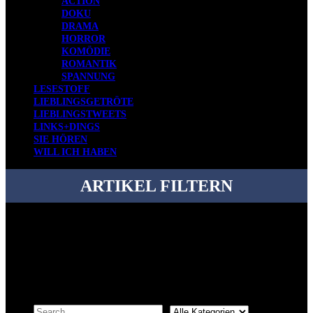
ACTION
DOKU
DRAMA
HORROR
KOMÖDIE
ROMANTIK
SPANNUNG
LESESTOFF
LIEBLINGSGETRÖTE
LIEBLINGSTWEETS
LINKS+DINGS
SIE HÖREN
WILL ICH HABEN
ARTIKEL FILTERN
Bei über 5200 Artikeln im Blog muss man manchmal ein bisschen
systematischer suchen.
Einfach eine Kategorie markieren, ein passendes Schlagwort
auswählen und suchen lassen.