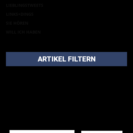
LIEBLINGSTWEETS
LINKS+DINGS
SIE HÖREN
WILL ICH HABEN
ARTIKEL FILTERN
Bei über 5200 Artikeln im Blog muss man manchmal ein
bisschen systematischer suchen.
Einfach eine Kategorie markieren, ein passendes Schlagwort
auswählen und suchen lassen.