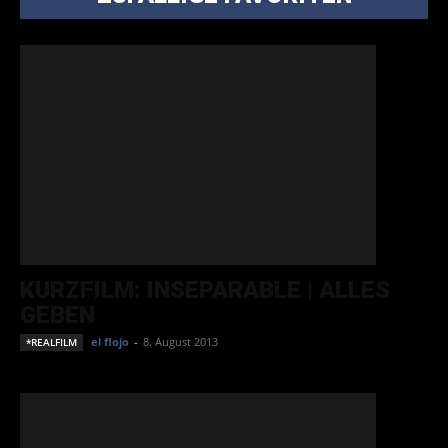
KURZFILM: INSEPARABLE | ALLES
GEBEN
el flojo
-
8. August 2013
*REALFILM