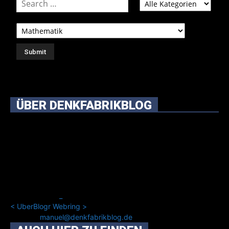
ÜBER DENKFABRIKBLOG
Ursprünglich vor über 25 Jahren mal dazu gedacht, den
ganzen im Netz gefundenen Kram, den ich meinen Freunden
immer per Mail geschickt habe, an einem Ort zu bündeln, ist
das hier mit der Zeit zu einem Blog geworden, das man auf
dem Schirm haben sollte, wenn man Kurzfilme mag und auch
drumherum nichts gegen Fotos, LinkTipps und gelegentlichen
Kokolores hat.
_
<
UberBlogr Webring
>
Kontakt:
manuel@denkfabrikblog.de