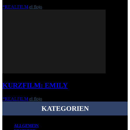
*REALFILM
el flojo
-
12. Februar 2015
KURZFILM: EMILY
*REALFILM
el flojo
-
6. März 2017
KATEGORIEN
ALLGEMEIN