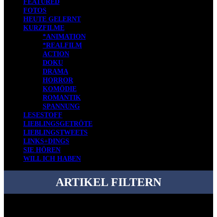
FEATURED
FOTOS
HEUTE GELERNT
KURZFILME
*ANIMATION
*REALFILM
ACTION
DOKU
DRAMA
HORROR
KOMÖDIE
ROMANTIK
SPANNUNG
LESESTOFF
LIEBLINGSGETRÖTE
LIEBLINGSTWEETS
LINKS+DINGS
SIE HÖREN
WILL ICH HABEN
ARTIKEL FILTERN
Bei über 5200 Artikeln im Blog muss man manchmal ein bisschen