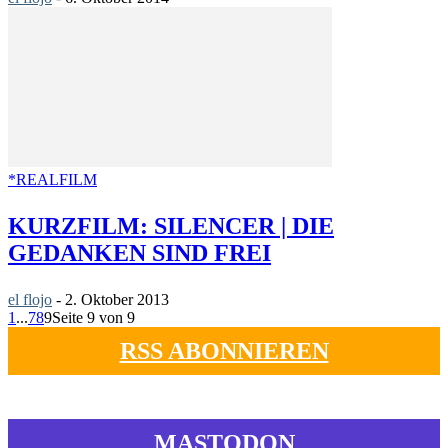
*REALFILM
KURZFILM: SILENCER | DIE
GEDANKEN SIND FREI
el flojo
-
2. Oktober 2013
1
...
7
8
9
Seite 9 von 9
RSS ABONNIEREN
MASTODON