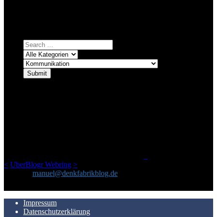
systematischer suchen.
Einfach eine Kategorie markieren, ein passendes Schlagwort
auswählen und suchen lassen.
ÜBER DENKFABRIKBLOG
Ursprünglich vor über 25 Jahren mal dazu gedacht, den ganzen im
Netz gefundenen Kram, den ich meinen Freunden immer per Mail
geschickt habe, an einem Ort zu bündeln, ist das hier mit der Zeit zu
einem Blog geworden, das man auf dem Schirm haben sollte, wenn
man Kurzfilme mag und auch drumherum nichts gegen Fotos,
LinkTipps und gelegentlichen Kokolores hat.
_
<
UberBlogr Webring
>
Kontakt:
manuel@denkfabrikblog.de
AUCH HIER ZU FINDEN
Impressum
Datenschutzerklärung