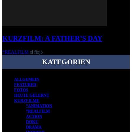
KURZFILM: A FATHER’S DAY
*REALFILM
el flojo
-
11. Juli 2018
KATEGORIEN
ALLGEMEIN
FEATURED
FOTOS
HEUTE GELERNT
KURZFILME
*ANIMATION
*REALFILM
ACTION
DOKU
DRAMA