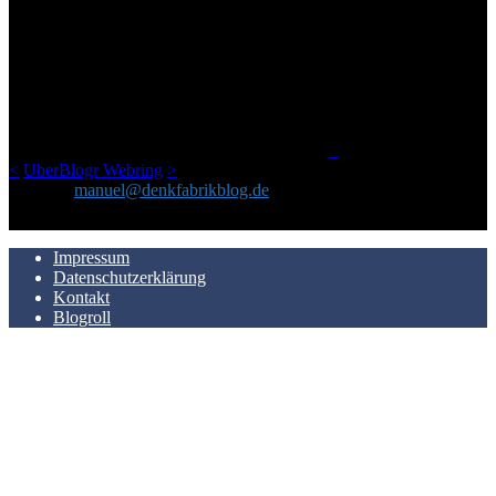
ÜBER DENKFABRIKBLOG
Ursprünglich vor über 25 Jahren mal dazu gedacht, den ganzen im
Netz gefundenen Kram, den ich meinen Freunden immer per Mail
geschickt habe, an einem Ort zu bündeln, ist das hier mit der Zeit zu
einem Blog geworden, das man auf dem Schirm haben sollte, wenn
man Kurzfilme mag und auch drumherum nichts gegen Fotos,
LinkTipps und gelegentlichen Kokolores hat.
_
<
UberBlogr Webring
>
Kontakt:
manuel@denkfabrikblog.de
AUCH HIER ZU FINDEN
Impressum
Datenschutzerklärung
Kontakt
Blogroll