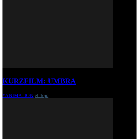
KURZFILM: UMBRA
*ANIMATION
el flojo
-
29. September 2010