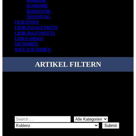
HORROR
KOMÖDIE
ROMANTIK
SPANNUNG
LESESTOFF
LIEBLINGSGETRÖTE
LIEBLINGSTWEETS
LINKS+DINGS
SIE HÖREN
WILL ICH HABEN
ARTIKEL FILTERN
Bei über 5200 Artikeln im Blog muss man manchmal ein bisschen
systematischer suchen.
Einfach eine Kategorie markieren, ein passendes Schlagwort
auswählen und suchen lassen.