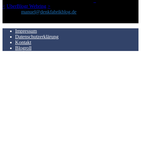
LinkTipps und gelegentlichen Kokolores hat.
_
<
UberBlogr Webring
>
Kontakt:
manuel@denkfabrikblog.de
AUCH HIER ZU FINDEN
Impressum
Datenschutzerklärung
Kontakt
Blogroll