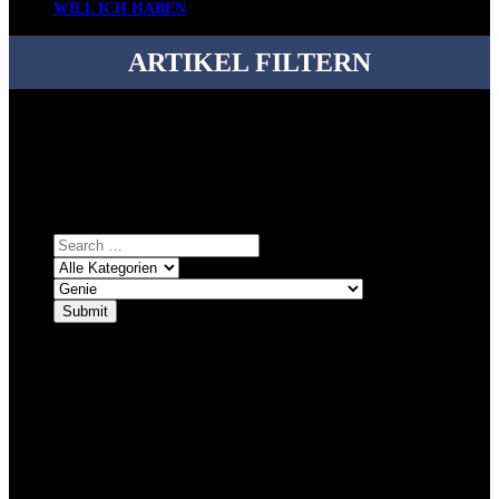
WILL ICH HABEN
ARTIKEL FILTERN
Bei über 5200 Artikeln im Blog muss man manchmal ein bisschen
systematischer suchen.
Einfach eine Kategorie markieren, ein passendes Schlagwort
auswählen und suchen lassen.
ÜBER DENKFABRIKBLOG
Ursprünglich vor über 25 Jahren mal dazu gedacht, den ganzen im
Netz gefundenen Kram, den ich meinen Freunden immer per Mail
geschickt habe, an einem Ort zu bündeln, ist das hier mit der Zeit zu
einem Blog geworden, das man auf dem Schirm haben sollte, wenn
man Kurzfilme mag und auch drumherum nichts gegen Fotos,