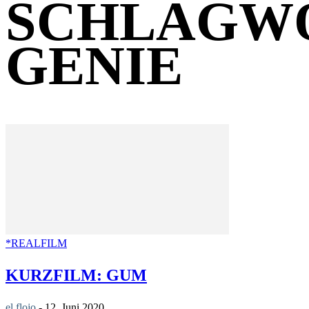
SCHLAGW
GENIE
*REALFILM
KURZFILM: GUM
el flojo
-
12. Juni 2020