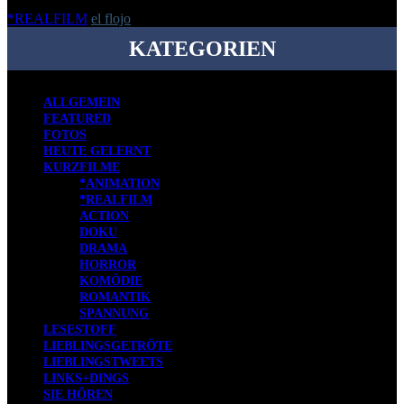
*REALFILM
el flojo
-
30. August 2021
KATEGORIEN
ALLGEMEIN
FEATURED
FOTOS
HEUTE GELERNT
KURZFILME
*ANIMATION
*REALFILM
ACTION
DOKU
DRAMA
HORROR
KOMÖDIE
ROMANTIK
SPANNUNG
LESESTOFF
LIEBLINGSGETRÖTE
LIEBLINGSTWEETS
LINKS+DINGS
SIE HÖREN