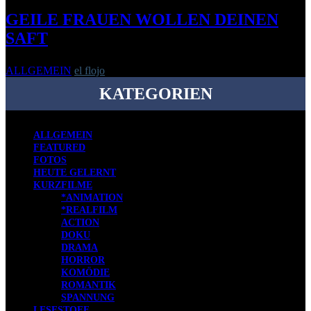
GEILE FRAUEN WOLLEN DEINEN
SAFT
ALLGEMEIN
el flojo
-
14. Juli 2007
KATEGORIEN
ALLGEMEIN
FEATURED
FOTOS
HEUTE GELERNT
KURZFILME
*ANIMATION
*REALFILM
ACTION
DOKU
DRAMA
HORROR
KOMÖDIE
ROMANTIK
SPANNUNG
LESESTOFF