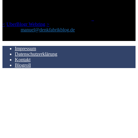
geschickt habe, an einem Ort zu bündeln, ist das hier mit der Zeit zu
einem Blog geworden, das man auf dem Schirm haben sollte, wenn
man Kurzfilme mag und auch drumherum nichts gegen Fotos,
LinkTipps und gelegentlichen Kokolores hat.
_
<
UberBlogr Webring
>
Kontakt:
manuel@denkfabrikblog.de
AUCH HIER ZU FINDEN
Impressum
Datenschutzerklärung
Kontakt
Blogroll