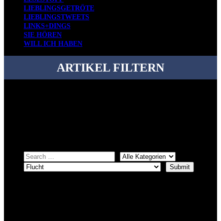
LIEBLINGSGETRÖTE
LIEBLINGSTWEETS
LINKS+DINGS
SIE HÖREN
WILL ICH HABEN
ARTIKEL FILTERN
Bei über 5200 Artikeln im Blog muss man manchmal ein bisschen
systematischer suchen.
Einfach eine Kategorie markieren, ein passendes Schlagwort
auswählen und suchen lassen.
ÜBER DENKFABRIKBLOG
Ursprünglich vor über 25 Jahren mal dazu gedacht, den ganzen im
Netz gefundenen Kram, den ich meinen Freunden immer per Mail