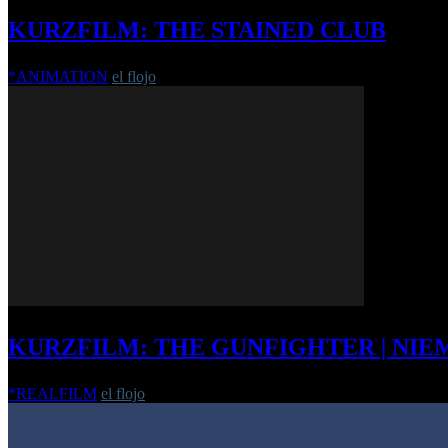
KURZFILM: THE STAINED CLUB
*ANIMATION
el flojo
-
13. August 2019
KURZFILM: THE GUNFIGHTER | NIE
*REALFILM
el flojo
-
24. Juni 2014