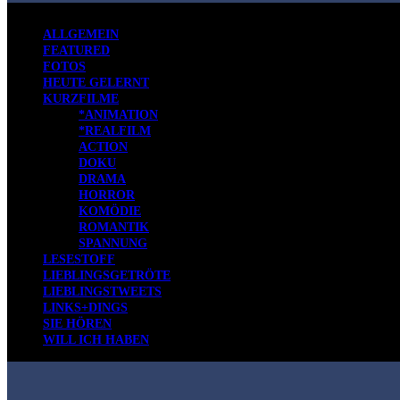
ALLGEMEIN
FEATURED
FOTOS
HEUTE GELERNT
KURZFILME
*ANIMATION
*REALFILM
ACTION
DOKU
DRAMA
HORROR
KOMÖDIE
ROMANTIK
SPANNUNG
LESESTOFF
LIEBLINGSGETRÖTE
LIEBLINGSTWEETS
LINKS+DINGS
SIE HÖREN
WILL ICH HABEN