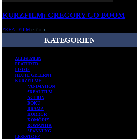
KURZFILM: GREGORY GO BOOM
*REALFILM
el flojo
-
25. März 2021
KATEGORIEN
ALLGEMEIN
FEATURED
FOTOS
HEUTE GELERNT
KURZFILME
*ANIMATION
*REALFILM
ACTION
DOKU
DRAMA
HORROR
KOMÖDIE
ROMANTIK
SPANNUNG
LESESTOFF