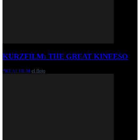
KURZFILM: THE GREAT KINEESO
*REALFILM
el flojo
-
6. Mai 2022