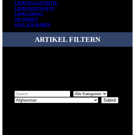
LIEBLINGSGETRÖTE
LIEBLINGSTWEETS
LINKS+DINGS
SIE HÖREN
WILL ICH HABEN
ARTIKEL FILTERN
Bei über 5200 Artikeln im Blog muss man manchmal ein bisschen
systematischer suchen.
Einfach eine Kategorie markieren, ein passendes Schlagwort
auswählen und suchen lassen.
ÜBER DENKFABRIKBLOG
Ursprünglich vor über 25 Jahren mal dazu gedacht, den ganzen im
Netz gefundenen Kram, den ich meinen Freunden immer per Mail