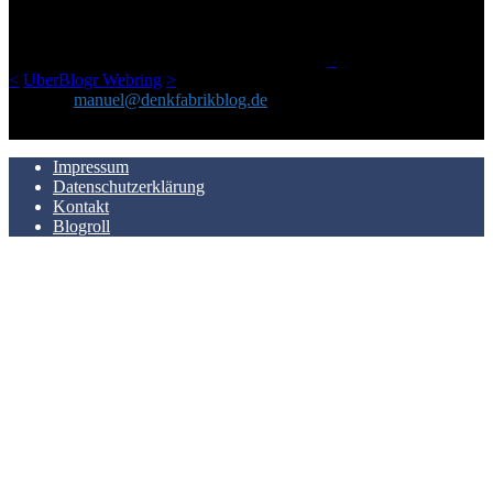
geschickt habe, an einem Ort zu bündeln, ist das hier mit der Zeit zu
einem Blog geworden, das man auf dem Schirm haben sollte, wenn
man Kurzfilme mag und auch drumherum nichts gegen Fotos,
LinkTipps und gelegentlichen Kokolores hat.
_
<
UberBlogr Webring
>
Kontakt:
manuel@denkfabrikblog.de
AUCH HIER ZU FINDEN
Impressum
Datenschutzerklärung
Kontakt
Blogroll