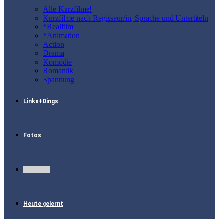
Alle Kurzfilme!
Kurzfilme nach Regisseur/in, Sprache und Untertiteln
*Realfilm
*Animation
Action
Drama
Komödie
Romantik
Spannung
Links+Dings
Fotos
Sie hören
Heute gelernt