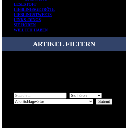
LESESTOFF
LIEBLINGSGETRÖTE
LIEBLINGSTWEETS
LINKS+DINGS
SIE HÖREN
WILL ICH HABEN
ARTIKEL FILTERN
Bei über 5200 Artikeln im Blog muss man manchmal ein bisschen
systematischer suchen.
Einfach eine Kategorie markieren, ein passendes Schlagwort
auswählen und suchen lassen.
ÜBER DENKFABRIKBLOG
Ursprünglich vor über 25 Jahren mal dazu gedacht, den ganzen im