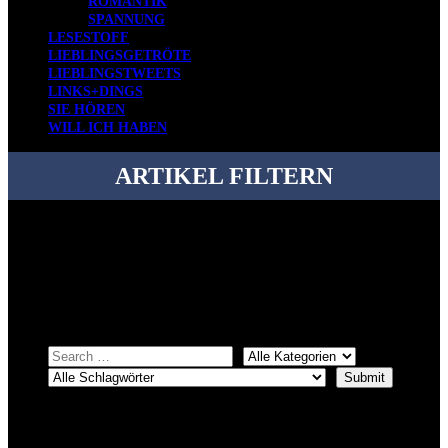
ROMANTIK
SPANNUNG
LESESTOFF
LIEBLINGSGETRÖTE
LIEBLINGSTWEETS
LINKS+DINGS
SIE HÖREN
WILL ICH HABEN
ARTIKEL FILTERN
Bei über 5200 Artikeln im Blog muss man manchmal ein bisschen
systematischer suchen.
Einfach eine Kategorie markieren, ein passendes Schlagwort
auswählen und suchen lassen.
ÜBER DENKFABRIKBLOG