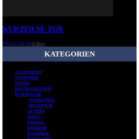
KURZFILM: ZOE
*REALFILM
el flojo
-
8. November 2018
KATEGORIEN
ALLGEMEIN
FEATURED
FOTOS
HEUTE GELERNT
KURZFILME
*ANIMATION
*REALFILM
ACTION
DOKU
DRAMA
HORROR
KOMÖDIE