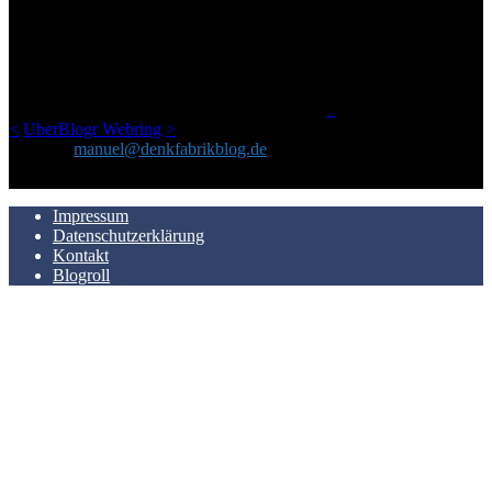
Ursprünglich vor über 25 Jahren mal dazu gedacht, den ganzen im
Netz gefundenen Kram, den ich meinen Freunden immer per Mail
geschickt habe, an einem Ort zu bündeln, ist das hier mit der Zeit zu
einem Blog geworden, das man auf dem Schirm haben sollte, wenn
man Kurzfilme mag und auch drumherum nichts gegen Fotos,
LinkTipps und gelegentlichen Kokolores hat.
_
<
UberBlogr Webring
>
Kontakt:
manuel@denkfabrikblog.de
AUCH HIER ZU FINDEN
Impressum
Datenschutzerklärung
Kontakt
Blogroll