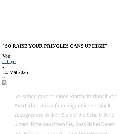
BIG MAN
"SO RAISE YOUR PRINGLES CANS UP HIGH"
Von
el flojo
-
20. Mai 2026
0
Sie sehen gerade einen Platzhalterinhalt von
YouTube
. Um auf den eigentlichen Inhalt
zuzugreifen, klicken Sie auf die Schaltfläche
unten. Bitte beachten Sie, dass dabei Daten
an Drittanbieter weitergegeben werden.