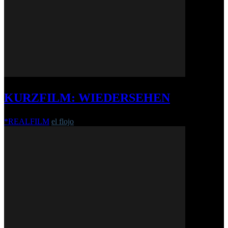
KURZFILM: WIEDERSEHEN
*REALFILM
el flojo
-
9. Mai 2016