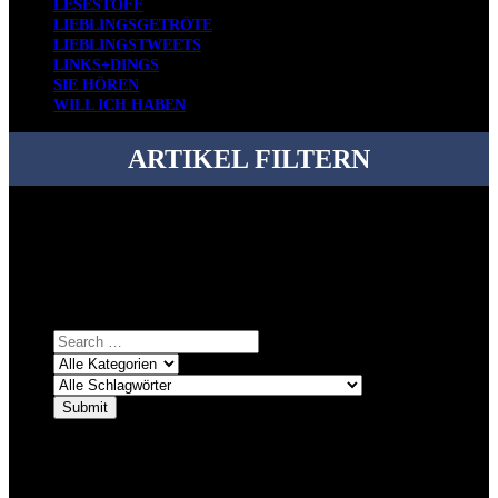
LESESTOFF
LIEBLINGSGETRÖTE
LIEBLINGSTWEETS
LINKS+DINGS
SIE HÖREN
WILL ICH HABEN
ARTIKEL FILTERN
Bei über 5200 Artikeln im Blog muss man manchmal ein bisschen
systematischer suchen.
Einfach eine Kategorie markieren, ein passendes Schlagwort
auswählen und suchen lassen.
ÜBER DENKFABRIKBLOG
Ursprünglich vor über 25 Jahren mal dazu gedacht, den ganzen im