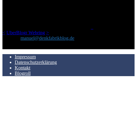
Netz gefundenen Kram, den ich meinen Freunden immer per Mail
geschickt habe, an einem Ort zu bündeln, ist das hier mit der Zeit zu
einem Blog geworden, das man auf dem Schirm haben sollte, wenn
man Kurzfilme mag und auch drumherum nichts gegen Fotos,
LinkTipps und gelegentlichen Kokolores hat.
_
<
UberBlogr Webring
>
Kontakt:
manuel@denkfabrikblog.de
AUCH HIER ZU FINDEN
Impressum
Datenschutzerklärung
Kontakt
Blogroll