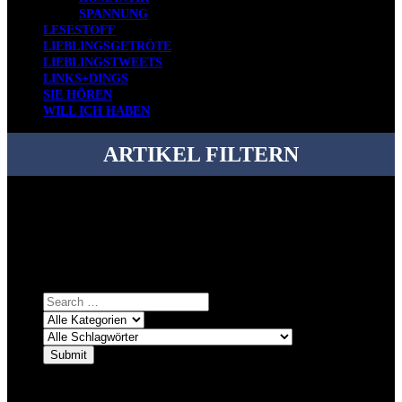
SPANNUNG
LESESTOFF
LIEBLINGSGETRÖTE
LIEBLINGSTWEETS
LINKS+DINGS
SIE HÖREN
WILL ICH HABEN
ARTIKEL FILTERN
Bei über 5200 Artikeln im Blog muss man manchmal ein bisschen
systematischer suchen.
Einfach eine Kategorie markieren, ein passendes Schlagwort
auswählen und suchen lassen.