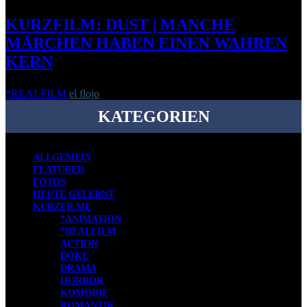
KURZFILM: DUST | MANCHE
MÄRCHEN HABEN EINEN WAHREN
KERN
*REALFILM
el flojo
-
14. August 2014
KATEGORIEN
ALLGEMEIN
FEATURED
FOTOS
HEUTE GELERNT
KURZFILME
*ANIMATION
*REALFILM
ACTION
DOKU
DRAMA
HORROR
KOMÖDIE
ROMANTIK