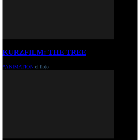
KURZFILM: THE TREE
*ANIMATION
el flojo
-
11. Dezember 2018