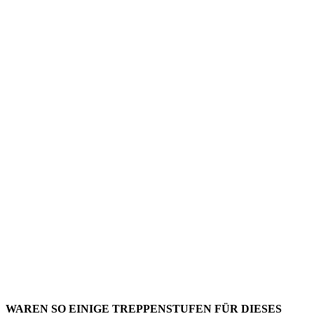
FOTO:
WACHSAM
BLICK
AUF
BRAGA
WAREN SO EINIGE TREPPENSTUFEN FÜR DIESES