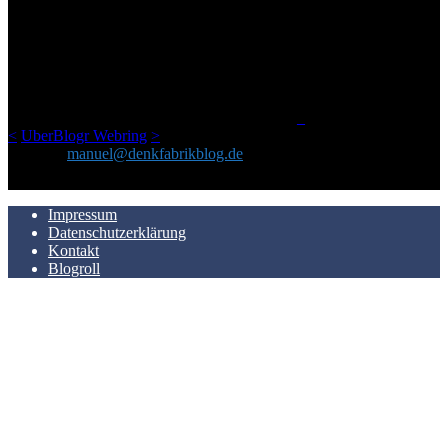
ÜBER DENKFABRIKBLOG
Ursprünglich vor über 25 Jahren mal dazu gedacht, den ganzen im
Netz gefundenen Kram, den ich meinen Freunden immer per Mail
geschickt habe, an einem Ort zu bündeln, ist das hier mit der Zeit zu
einem Blog geworden, das man auf dem Schirm haben sollte, wenn
man Kurzfilme mag und auch drumherum nichts gegen Fotos,
LinkTipps und gelegentlichen Kokolores hat.
_
<
UberBlogr Webring
>
Kontakt:
manuel@denkfabrikblog.de
AUCH HIER ZU FINDEN
Impressum
Datenschutzerklärung
Kontakt
Blogroll