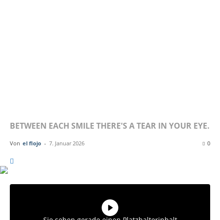
AGAINST
– PAPER
WINGS
BETWEEN EACH SMILE THERE'S A TEAR IN YOUR EYE.
Von
el flojo
-
7. Januar 2026
0
Sie sehen gerade einen Platzhalterinhalt