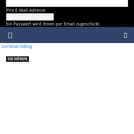
Ihre E-Mail-Adresse
Ein Passwort wird Ihnen per Email zugeschickt.
DenkfabrikBlog
SIE HÖREN
SIE
HÖREN:
RISE