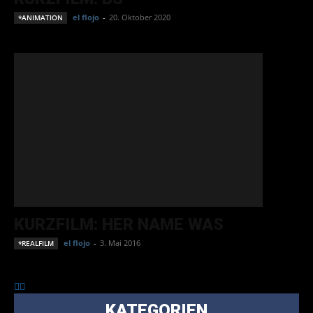
el flojo
-
20. Oktober 2020
*ANIMATION
KURZFILM: HER NAME WAS
el flojo
-
3. Mai 2016
*REALFILM
KATEGORIEN