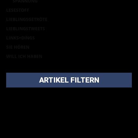
SPANNUNG
LESESTOFF
LIEBLINGSGETRÖTE
LIEBLINGSTWEETS
LINKS+DINGS
SIE HÖREN
WILL ICH HABEN
ARTIKEL FILTERN
Bei über 5200 Artikeln im Blog muss man manchmal ein
bisschen systematischer suchen.
Einfach eine Kategorie markieren, ein passendes Schlagwort
auswählen und suchen lassen.