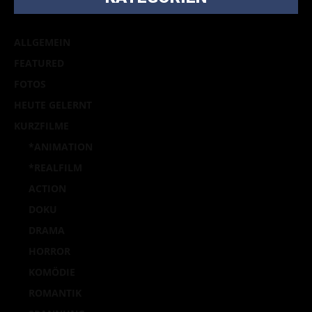
ALLGEMEIN
FEATURED
FOTOS
HEUTE GELERNT
KURZFILME
*ANIMATION
*REALFILM
ACTION
DOKU
DRAMA
HORROR
KOMÖDIE
ROMANTIK