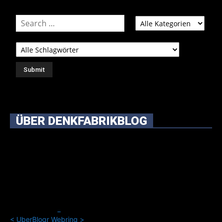
ÜBER DENKFABRIKBLOG
Ursprünglich vor über 25 Jahren mal dazu gedacht, den
ganzen im Netz gefundenen Kram, den ich meinen Freunden
immer per Mail geschickt habe, an einem Ort zu bündeln, ist
das hier mit der Zeit zu einem Blog geworden, das man auf
dem Schirm haben sollte, wenn man Kurzfilme mag und auch
drumherum nichts gegen Fotos, LinkTipps und gelegentlichen
Kokolores hat.
_
<
UberBlogr Webring
>