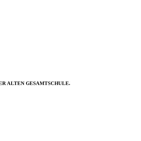
RA, HURRA
IRD GEFRE
ER ALTEN GESAMTSCHULE.