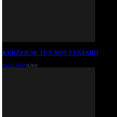
KURZFILM: IT’S NOT CUSTARD
*REALFILM
el flojo
-
7. August 2019