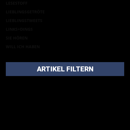
LESESTOFF
LIEBLINGSGETRÖTE
LIEBLINGSTWEETS
LINKS+DINGS
SIE HÖREN
WILL ICH HABEN
ARTIKEL FILTERN
Bei über 5200 Artikeln im Blog muss man manchmal ein
bisschen systematischer suchen.
Einfach eine Kategorie markieren, ein passendes Schlagwort
auswählen und suchen lassen.