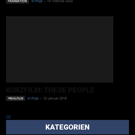
el flojo
-
19. Februar 2020
*ANIMATION
KURZFILM: THESE PEOPLE
el flojo
-
10. Januar 2018
*REALFILM
KATEGORIEN