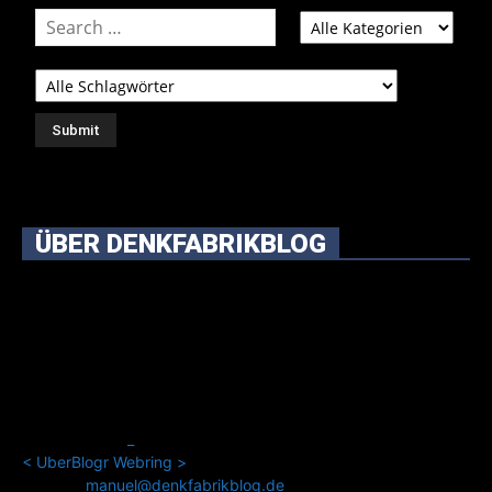
ÜBER DENKFABRIKBLOG
Ursprünglich vor über 25 Jahren mal dazu gedacht, den
ganzen im Netz gefundenen Kram, den ich meinen Freunden
immer per Mail geschickt habe, an einem Ort zu bündeln, ist
das hier mit der Zeit zu einem Blog geworden, das man auf
dem Schirm haben sollte, wenn man Kurzfilme mag und auch
drumherum nichts gegen Fotos, LinkTipps und gelegentlichen
Kokolores hat.
_
<
UberBlogr Webring
>
Kontakt:
manuel@denkfabrikblog.de