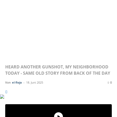
ALONE –
HARBOR
AREA
HEARD ANOTHER GUNSHOT, MY NEIGHBORHOOD
TODAY - SAME OLD STORY FROM BACK OF THE DAY
Von
el flojo
-
18. Juni 2025
0