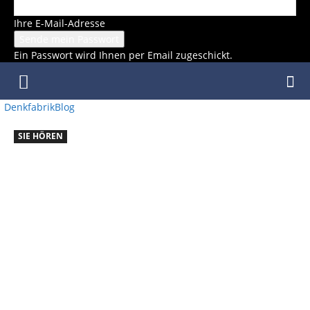
Ihre E-Mail-Adresse
Ein Passwort wird Ihnen per Email zugeschickt.
DenkfabrikBlog
SIE HÖREN
SIE
HÖREN:
LEFT