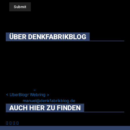
ÜBER DENKFABRIKBLOG
Ursprünglich vor über 25 Jahren mal dazu gedacht, den
ganzen im Netz gefundenen Kram, den ich meinen Freunden
immer per Mail geschickt habe, an einem Ort zu bündeln, ist
das hier mit der Zeit zu einem Blog geworden, das man auf
dem Schirm haben sollte, wenn man Kurzfilme mag und auch
drumherum nichts gegen Fotos, LinkTipps und gelegentlichen
Kokolores hat.
_
<
UberBlogr Webring
>
Kontakt:
manuel@denkfabrikblog.de
AUCH HIER ZU FINDEN