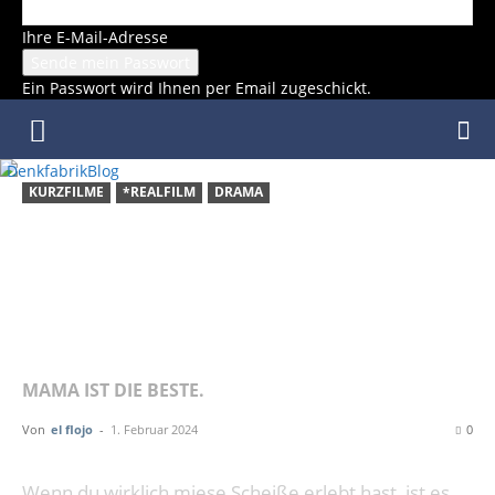
Ihre E-Mail-Adresse
Ein Passwort wird Ihnen per Email zugeschickt.
DenkfabrikBlog
KURZFILME
*REALFILM
DRAMA
KURZFILM:
BEND
MAMA IST DIE BESTE.
Von
el flojo
-
1. Februar 2024
0
Wenn du wirklich miese Scheiße erlebt hast, ist es