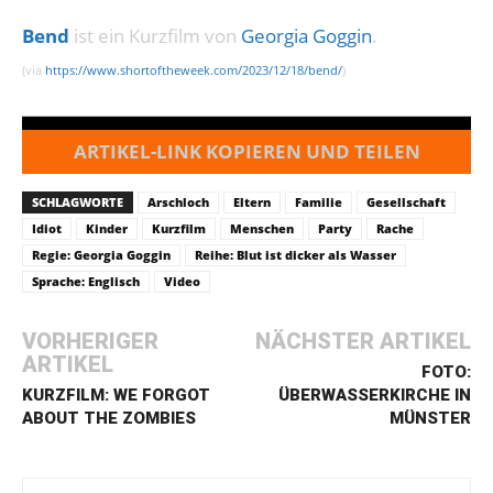
Bend
ist ein Kurzfilm von
Georgia Goggin
.
(via
https://www.shortoftheweek.com/2023/12/18/bend/
)
ARTIKEL-LINK KOPIEREN UND TEILEN
SCHLAGWORTE
Arschloch
Eltern
Familie
Gesellschaft
Idiot
Kinder
Kurzfilm
Menschen
Party
Rache
Regie: Georgia Goggin
Reihe: Blut ist dicker als Wasser
Sprache: Englisch
Video
VORHERIGER
NÄCHSTER ARTIKEL
ARTIKEL
FOTO:
KURZFILM: WE FORGOT
ÜBERWASSERKIRCHE IN
ABOUT THE ZOMBIES
MÜNSTER