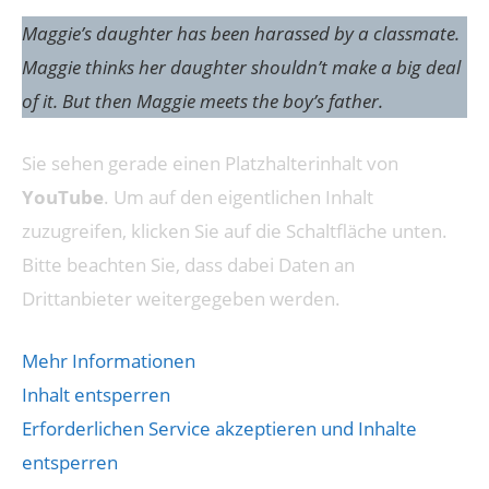
Maggie’s daughter has been harassed by a classmate.
Maggie thinks her daughter shouldn’t make a big deal
of it. But then Maggie meets the boy’s father.
Sie sehen gerade einen Platzhalterinhalt von
YouTube
. Um auf den eigentlichen Inhalt
zuzugreifen, klicken Sie auf die Schaltfläche unten.
Bitte beachten Sie, dass dabei Daten an
Drittanbieter weitergegeben werden.
Mehr Informationen
Inhalt entsperren
Erforderlichen Service akzeptieren und Inhalte
entsperren