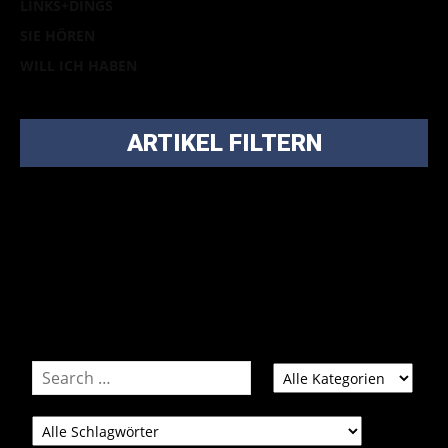
LINKS+DINGS
SIE HÖREN
WILL ICH HABEN
ARTIKEL FILTERN
Bei über 5200 Artikeln im Blog muss man manchmal ein
bisschen systematischer suchen.
Einfach eine Kategorie markieren, ein passendes Schlagwort
auswählen und suchen lassen.