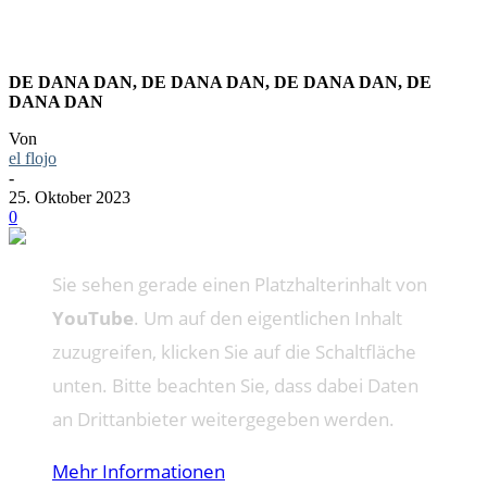
DE DANA DAN, DE DANA DAN, DE DANA DAN, DE
DANA DAN
Von
el flojo
-
25. Oktober 2023
0
Sie sehen gerade einen Platzhalterinhalt von
YouTube
. Um auf den eigentlichen Inhalt
zuzugreifen, klicken Sie auf die Schaltfläche
unten. Bitte beachten Sie, dass dabei Daten
an Drittanbieter weitergegeben werden.
Mehr Informationen