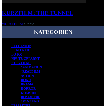
KURZFILM: THE TUNNEL
*REALFILM
el flojo
-
3. Februar 2023
KATEGORIEN
ALLGEMEIN
FEATURED
FOTOS
HEUTE GELERNT
KURZFILME
*ANIMATION
*REALFILM
ACTION
DOKU
DRAMA
HORROR
KOMÖDIE
ROMANTIK
SPANNUNG
LESESTOFF