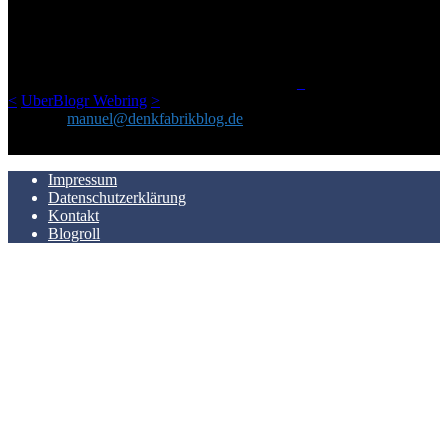
Netz gefundenen Kram, den ich meinen Freunden immer per Mail
geschickt habe, an einem Ort zu bündeln, ist das hier mit der Zeit zu
einem Blog geworden, das man auf dem Schirm haben sollte, wenn
man Kurzfilme mag und auch drumherum nichts gegen Fotos,
LinkTipps und gelegentlichen Kokolores hat.
_
<
UberBlogr Webring
>
Kontakt:
manuel@denkfabrikblog.de
AUCH HIER ZU FINDEN
Impressum
Datenschutzerklärung
Kontakt
Blogroll