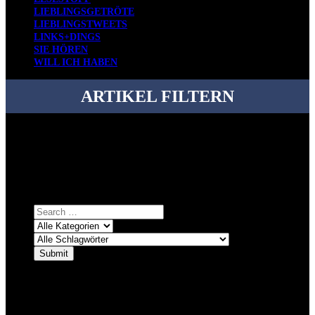
LIEBLINGSGETRÖTE
LIEBLINGSTWEETS
LINKS+DINGS
SIE HÖREN
WILL ICH HABEN
ARTIKEL FILTERN
Bei über 5200 Artikeln im Blog muss man manchmal ein bisschen
systematischer suchen.
Einfach eine Kategorie markieren, ein passendes Schlagwort
auswählen und suchen lassen.
ÜBER DENKFABRIKBLOG
Ursprünglich vor über 25 Jahren mal dazu gedacht, den ganzen im