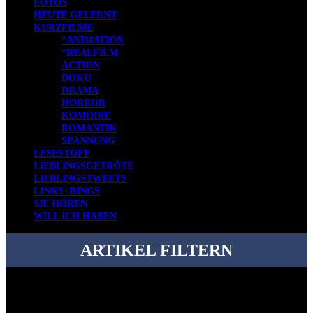
FOTOS
HEUTE GELERNT
KURZFILME
*ANIMATION
*REALFILM
ACTION
DOKU
DRAMA
HORROR
KOMÖDIE
ROMANTIK
SPANNUNG
LESESTOFF
LIEBLINGSGETRÖTE
LIEBLINGSTWEETS
LINKS+DINGS
SIE HÖREN
WILL ICH HABEN
ARTIKEL FILTERN
Bei über 5200 Artikeln im Blog muss man manchmal ein bisschen
systematischer suchen.