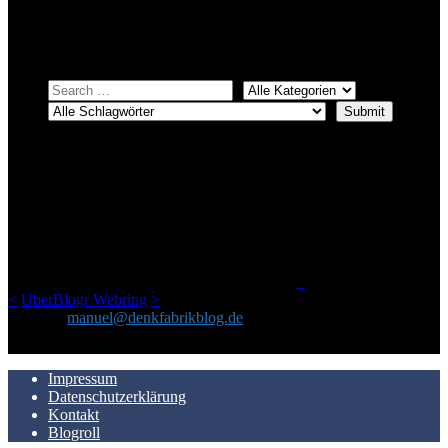
Einfach eine Kategorie markieren, ein passendes Schlagwort
auswählen und suchen lassen.
ÜBER DENKFABRIKBLOG
Ursprünglich vor über 25 Jahren mal dazu gedacht, den ganzen im
Netz gefundenen Kram, den ich meinen Freunden immer per Mail
geschickt habe, an einem Ort zu bündeln, ist das hier mit der Zeit zu
einem Blog geworden, das man auf dem Schirm haben sollte, wenn
man Kurzfilme mag und auch drumherum nichts gegen Fotos,
LinkTipps und gelegentlichen Kokolores hat.
_
<
UberBlogr Webring
>
Kontakt:
manuel@denkfabrikblog.de
AUCH HIER ZU FINDEN
Impressum
Datenschutzerklärung
Kontakt
Blogroll