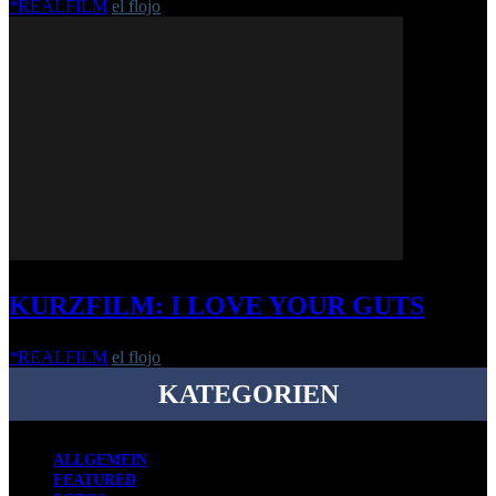
*REALFILM
el flojo
-
31. August 2016
KURZFILM: I LOVE YOUR GUTS
*REALFILM
el flojo
-
10. März 2021
KATEGORIEN
ALLGEMEIN
FEATURED