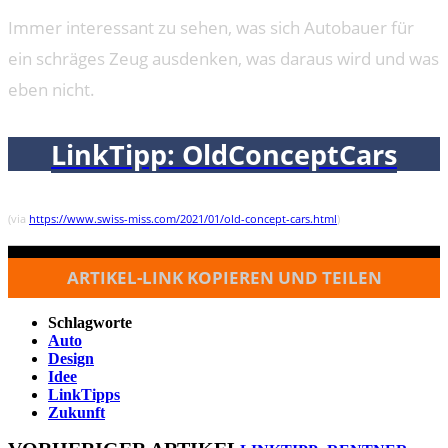
Immer interessant zu sehen, was sich Autobauer für
ein schräges Zeug ausdenken, was daraus wird und was
eben nicht.
LinkTipp: OldConceptCars
(via
https://www.swiss-miss.com/2021/01/old-concept-cars.html
)
ARTIKEL-LINK KOPIEREN UND TEILEN
Schlagworte
Auto
Design
Idee
LinkTipps
Zukunft