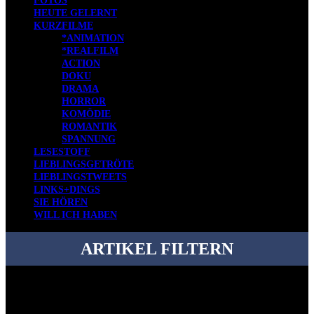
FOTOS
HEUTE GELERNT
KURZFILME
*ANIMATION
*REALFILM
ACTION
DOKU
DRAMA
HORROR
KOMÖDIE
ROMANTIK
SPANNUNG
LESESTOFF
LIEBLINGSGETRÖTE
LIEBLINGSTWEETS
LINKS+DINGS
SIE HÖREN
WILL ICH HABEN
ARTIKEL FILTERN
Bei über 5200 Artikeln im Blog muss man manchmal ein bisschen
systematischer suchen.