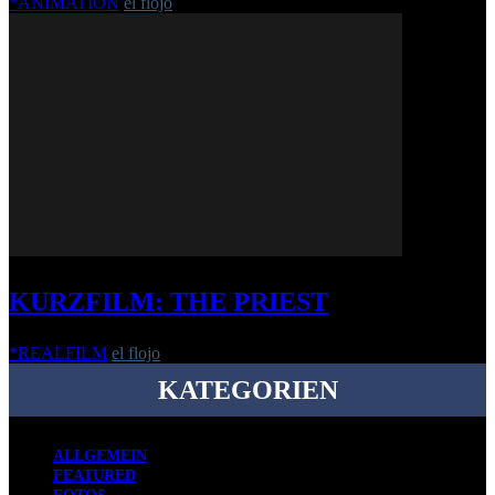
*ANIMATION
el flojo
-
24. September 2008
KURZFILM: THE PRIEST
*REALFILM
el flojo
-
13. März 2020
KATEGORIEN
ALLGEMEIN
FEATURED