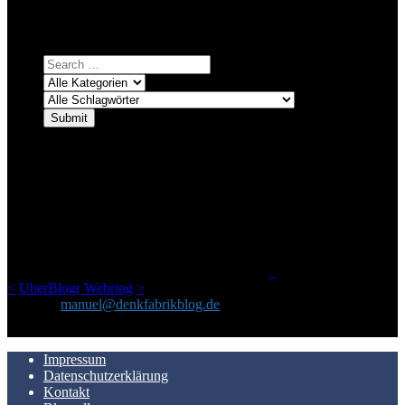
Einfach eine Kategorie markieren, ein passendes Schlagwort
auswählen und suchen lassen.
ÜBER DENKFABRIKBLOG
Ursprünglich vor über 25 Jahren mal dazu gedacht, den ganzen im
Netz gefundenen Kram, den ich meinen Freunden immer per Mail
geschickt habe, an einem Ort zu bündeln, ist das hier mit der Zeit zu
einem Blog geworden, das man auf dem Schirm haben sollte, wenn
man Kurzfilme mag und auch drumherum nichts gegen Fotos,
LinkTipps und gelegentlichen Kokolores hat.
_
<
UberBlogr Webring
>
Kontakt:
manuel@denkfabrikblog.de
AUCH HIER ZU FINDEN
Impressum
Datenschutzerklärung
Kontakt