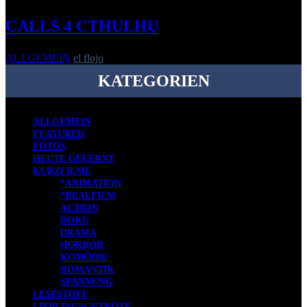
CALLS 4 CTHULHU
ALLGEMEIN
el flojo
-
7. Dezember 2008
KATEGORIEN
ALLGEMEIN
FEATURED
FOTOS
HEUTE GELERNT
KURZFILME
*ANIMATION
*REALFILM
ACTION
DOKU
DRAMA
HORROR
KOMÖDIE
ROMANTIK
SPANNUNG
LESESTOFF
LIEBLINGSGETRÖTE