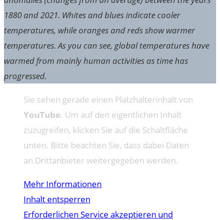
1880 and 2021. Whites and blues indicate cooler
temperatures, while oranges and reds show warmer
temperatures. As you can see, global temperatures have
warmed from mainly human activities as time has
progressed.
Sie sehen gerade einen Platzhalterinhalt von
YouTube
. Um auf den eigentlichen Inhalt
zuzugreifen, klicken Sie auf die Schaltfläche
unten. Bitte beachten Sie, dass dabei Daten
an Drittanbieter weitergegeben werden.
Mehr Informationen
Inhalt entsperren
Erforderlichen Service akzeptieren und