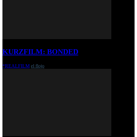
KURZFILM: BONDED
*REALFILM
el flojo
-
24. Februar 2020