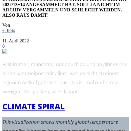
2022/13+14 ANGESAMMELT HAT. SOLL JA NICHT IM
ARCHIV VERGAMMELN UND SCHLECHT WERDEN.
ALSO RAUS DAMIT!
Von
el flojo
-
11. April 2022
0
Fast immer, manchmal oder auch ab und an gibt es hier
einen Sammelpost mit allem, was es nicht zu einem
eigenen Artikel gebracht hat. Das ist mal mehr, mal
weniger. Mal gucken, wie’s klappt.
CLIMATE SPIRAL
This visualization shows monthly global temperature
anomalies (changes from an average) between the years