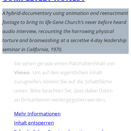
A hybrid-documentary using animation and reenactment
footage to bring to life Gene Church’s never before heard
audio interview, recounting the harrowing physical
torture and brainwashing at a secretive 4-day leadership
seminar in California, 1970.
Sie sehen gerade einen Platzhalterinhalt von
Vimeo
. Um auf den eigentlichen Inhalt
zuzugreifen, klicken Sie auf die Schaltfläche
unten. Bitte beachten Sie, dass dabei Daten
an Drittanbieter weitergegeben werden.
Mehr Informationen
Inhalt entsperren