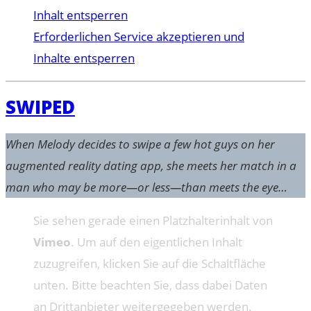
Inhalt entsperren
Erforderlichen Service akzeptieren und
Inhalte entsperren
SWIPED
When Melody decides to swipe a few hot guys on her
augmented reality dating app, she meets her match in a
man who may be more—or less—than meets the eye…
Sie sehen gerade einen Platzhalterinhalt von
Vimeo
. Um auf den eigentlichen Inhalt
zuzugreifen, klicken Sie auf die Schaltfläche
unten. Bitte beachten Sie, dass dabei Daten
an Drittanbieter weitergegeben werden.