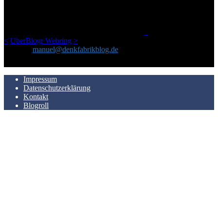
geschickt habe, an einem Ort zu bündeln, ist das hier mit der Zeit zu
einem Blog geworden, das man auf dem Schirm haben sollte, wenn
man Kurzfilme mag und auch drumherum nichts gegen Fotos,
LinkTipps und gelegentlichen Kokolores hat.
_
<
UberBlogr Webring
>
Kontakt:
manuel@denkfabrikblog.de
AUCH HIER ZU FINDEN
Impressum
Datenschutzerklärung
Kontakt
Blogroll