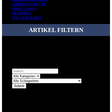
LIEBLINGSTWEETS
LINKS+DINGS
SIE HÖREN
WILL ICH HABEN
ARTIKEL FILTERN
Bei über 5200 Artikeln im Blog muss man manchmal ein bisschen
systematischer suchen.
Einfach eine Kategorie markieren, ein passendes Schlagwort
auswählen und suchen lassen.
ÜBER DENKFABRIKBLOG
Ursprünglich vor über 25 Jahren mal dazu gedacht, den ganzen im
Netz gefundenen Kram, den ich meinen Freunden immer per Mail