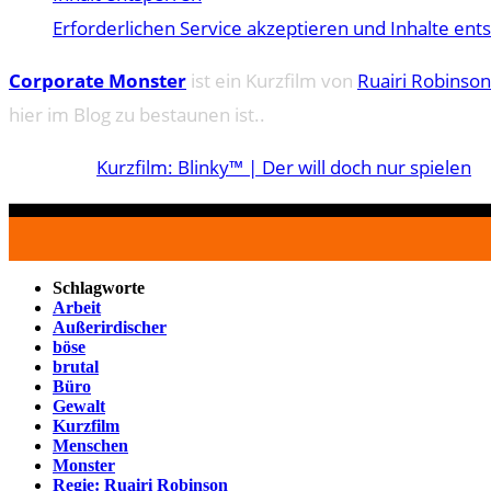
Erforderlichen Service akzeptieren und Inhalte ent
Corporate Monster
ist ein Kurzfilm von
Ruairi Robinson
hier im Blog zu bestaunen ist..
Kurzfilm: Blinky™ | Der will doch nur spielen
Schlagworte
Arbeit
Außerirdischer
böse
brutal
Büro
Gewalt
Kurzfilm
Menschen
Monster
Regie: Ruairi Robinson