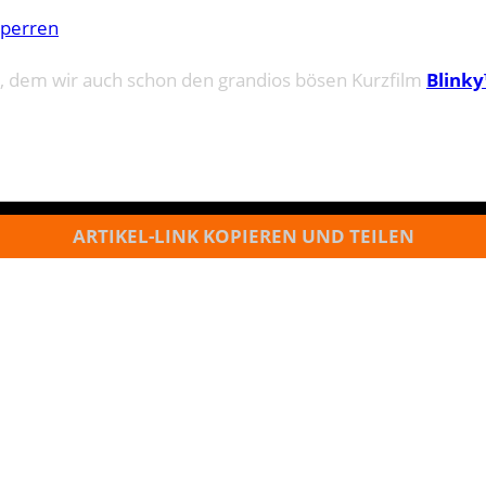
sperren
, dem wir auch schon den grandios bösen Kurzfilm
Blink
ARTIKEL-LINK KOPIEREN UND TEILEN