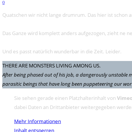
0
Quatschen wir nicht lange drumrum. Das hier ist schon 
Das Ganze wird komplett anders aufgezogen, zieht ne neue
Und es passt natürlich wunderbar in die Zeit. Leider.
THERE ARE MONSTERS LIVING AMONG US.
After being phased out of his job, a dangerously unstable man
parasitic beings that have long been puppeteering our wo
Sie sehen gerade einen Platzhalterinhalt von
Vime
dabei Daten an Drittanbieter weitergegeben werde
Mehr Informationen
Inhalt entsperren