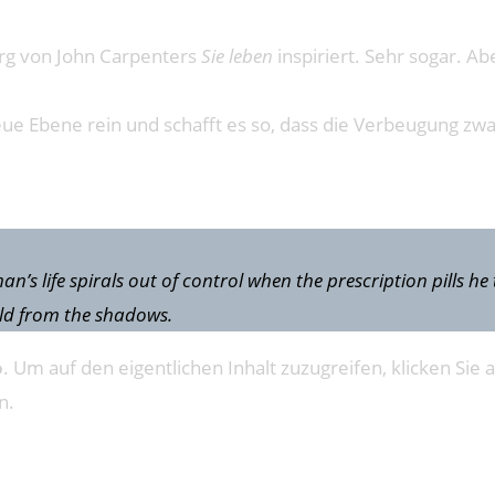
arg von John Carpenters
Sie leben
inspiriert. Sehr sogar. Ab
 Ebene rein und schafft es so, dass die Verbeugung zwar se
’s life spirals out of control when the prescription pills he t
rld from the shadows.
o
. Um auf den eigentlichen Inhalt zuzugreifen, klicken Sie a
n.