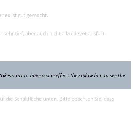
er es ist gut gemacht.
hr tief, aber auch nicht allzu devot ausfällt.
akes start to have a side effect: they allow him to see the
uf die Schaltfläche unten. Bitte beachten Sie, dass