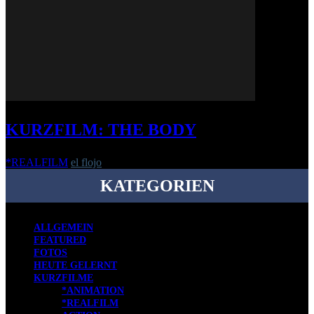
KURZFILM: THE BODY
*REALFILM
el flojo
-
22. November 2017
KATEGORIEN
ALLGEMEIN
FEATURED
FOTOS
HEUTE GELERNT
KURZFILME
*ANIMATION
*REALFILM