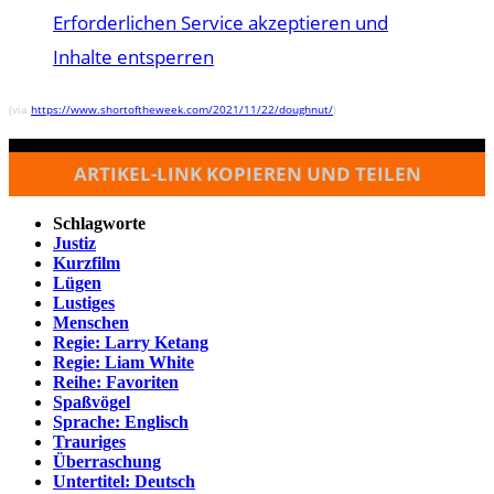
Erforderlichen Service akzeptieren und
Inhalte entsperren
(via
https://www.shortoftheweek.com/2021/11/22/doughnut/
)
ARTIKEL-LINK KOPIEREN UND TEILEN
Schlagworte
Justiz
Kurzfilm
Lügen
Lustiges
Menschen
Regie: Larry Ketang
Regie: Liam White
Reihe: Favoriten
Spaßvögel
Sprache: Englisch
Trauriges
Überraschung
Untertitel: Deutsch