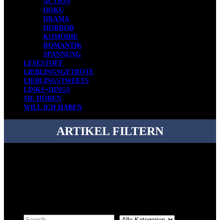
ACTION
DOKU
DRAMA
HORROR
KOMÖDIE
ROMANTIK
SPANNUNG
LESESTOFF
LIEBLINGSGETRÖTE
LIEBLINGSTWEETS
LINKS+DINGS
SIE HÖREN
WILL ICH HABEN
ARTIKEL FILTERN
Bei über 5200 Artikeln im Blog muss man manchmal ein bisschen
systematischer suchen.
Einfach eine Kategorie markieren, ein passendes Schlagwort
auswählen und suchen lassen.