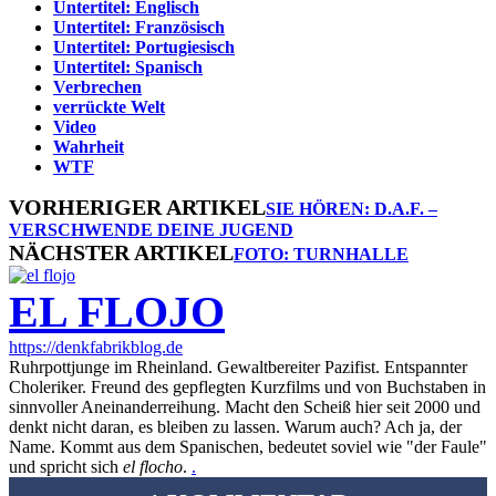
Untertitel: Englisch
Untertitel: Französisch
Untertitel: Portugiesisch
Untertitel: Spanisch
Verbrechen
verrückte Welt
Video
Wahrheit
WTF
VORHERIGER ARTIKEL
SIE HÖREN: D.A.F. –
VERSCHWENDE DEINE JUGEND
NÄCHSTER ARTIKEL
FOTO: TURNHALLE
EL FLOJO
https://denkfabrikblog.de
Ruhrpottjunge im Rheinland. Gewaltbereiter Pazifist. Entspannter
Choleriker. Freund des gepflegten Kurzfilms und von Buchstaben in
sinnvoller Aneinanderreihung. Macht den Scheiß hier seit 2000 und
denkt nicht daran, es bleiben zu lassen. Warum auch? Ach ja, der
Name. Kommt aus dem Spanischen, bedeutet soviel wie "der Faule"
und spricht sich
el flocho
.
.