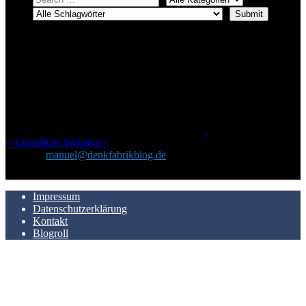
ÜBER DENKFABRIKBLOG
Ursprünglich vor über 25 Jahren mal dazu gedacht, den ganzen im
Netz gefundenen Kram, den ich meinen Freunden immer per Mail
geschickt habe, an einem Ort zu bündeln, ist das hier mit der Zeit zu
einem Blog geworden, das man auf dem Schirm haben sollte, wenn
man Kurzfilme mag und auch drumherum nichts gegen Fotos,
LinkTipps und gelegentlichen Kokolores hat.
_
<
UberBlogr Webring
>
Kontakt:
manuel@denkfabrikblog.de
AUCH HIER ZU FINDEN
Impressum
Datenschutzerklärung
Kontakt
Blogroll