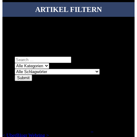
ARTIKEL FILTERN
Bei über 5200 Artikeln im Blog muss man manchmal ein bisschen
systematischer suchen.
Einfach eine Kategorie markieren, ein passendes Schlagwort
auswählen und suchen lassen.
ÜBER DENKFABRIKBLOG
Ursprünglich vor über 25 Jahren mal dazu gedacht, den ganzen im
Netz gefundenen Kram, den ich meinen Freunden immer per Mail
geschickt habe, an einem Ort zu bündeln, ist das hier mit der Zeit zu
einem Blog geworden, das man auf dem Schirm haben sollte, wenn
man Kurzfilme mag und auch drumherum nichts gegen Fotos,
LinkTipps und gelegentlichen Kokolores hat.
_
<
UberBlogr Webring
>