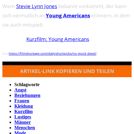
Wem
Stevie Lynn Jones
bekannt vorkommt, der kann
sich vermutlich an
Young Americans
erinnern, in dem
sie auch mitspielt.
Kurzfilm: Young Americans
(via
https://filmshortage.com/dailyshortpicks/no-good-deed/
)
ARTIKEL-LINK KOPIEREN UND TEILEN
Schlagworte
Angst
Beziehungen
Frauen
Kleidung
Kurzfilm
Lustiges
Männer
Menschen
Mode