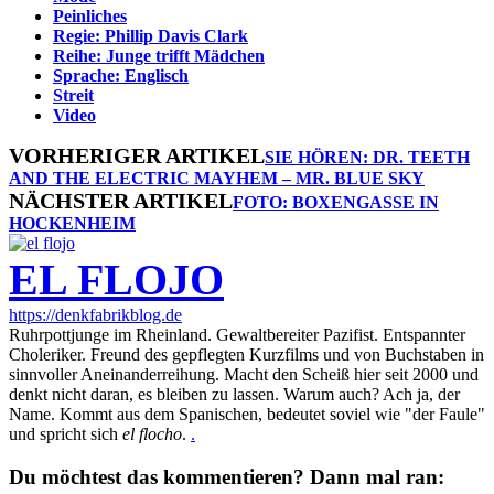
Peinliches
Regie: Phillip Davis Clark
Reihe: Junge trifft Mädchen
Sprache: Englisch
Streit
Video
VORHERIGER ARTIKEL
SIE HÖREN: DR. TEETH
AND THE ELECTRIC MAYHEM – MR. BLUE SKY
NÄCHSTER ARTIKEL
FOTO: BOXENGASSE IN
HOCKENHEIM
EL FLOJO
https://denkfabrikblog.de
Ruhrpottjunge im Rheinland. Gewaltbereiter Pazifist. Entspannter
Choleriker. Freund des gepflegten Kurzfilms und von Buchstaben in
sinnvoller Aneinanderreihung. Macht den Scheiß hier seit 2000 und
denkt nicht daran, es bleiben zu lassen. Warum auch? Ach ja, der
Name. Kommt aus dem Spanischen, bedeutet soviel wie "der Faule"
und spricht sich
el flocho
.
.
Du möchtest das kommentieren? Dann mal ran: