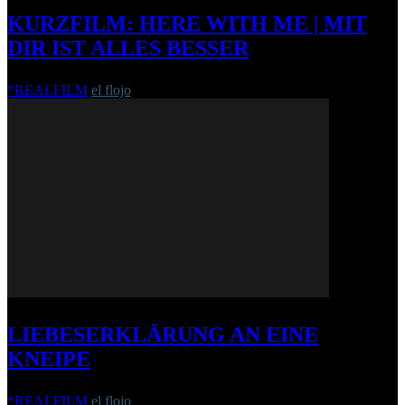
KURZFILM: HERE WITH ME | MIT
DIR IST ALLES BESSER
*REALFILM
el flojo
-
22. Mai 2015
LIEBESERKLÄRUNG AN EINE
KNEIPE
*REALFILM
el flojo
-
18. Mai 2019