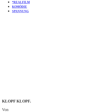
*REALFILM
KOMÖDIE
SPANNUNG
KURZFILM
NO GOOD
DEED
KLOPF KLOPF.
Von