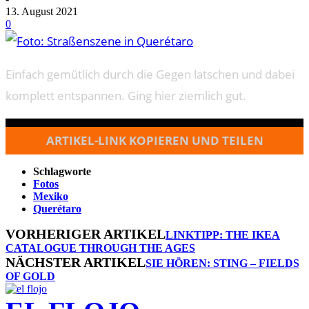
13. August 2021
0
Einfach gemütlich durch die Gegen latschen und dabei
komplett entspannen. Ging hier ziemlich gut.
ARTIKEL-LINK KOPIEREN UND TEILEN
Schlagworte
Fotos
Mexiko
Querétaro
VORHERIGER ARTIKEL
LINKTIPP: THE IKEA
CATALOGUE THROUGH THE AGES
NÄCHSTER ARTIKEL
SIE HÖREN: STING – FIELDS
OF GOLD