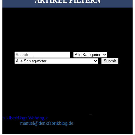
ARTIKEL FILTERN
Bei über 5200 Artikeln im Blog muss man manchmal ein bisschen
systematischer suchen.
Einfach eine Kategorie markieren, ein passendes Schlagwort
auswählen und suchen lassen.
ÜBER DENKFABRIKBLOG
Ursprünglich vor über 25 Jahren mal dazu gedacht, den ganzen im
Netz gefundenen Kram, den ich meinen Freunden immer per Mail
geschickt habe, an einem Ort zu bündeln, ist das hier mit der Zeit zu
einem Blog geworden, das man auf dem Schirm haben sollte, wenn
man Kurzfilme mag und auch drumherum nichts gegen Fotos,
LinkTipps und gelegentlichen Kokolores hat.
_
<
UberBlogr Webring
>
Kontakt:
manuel@denkfabrikblog.de
AUCH HIER ZU FINDEN