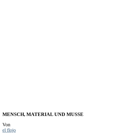
FOTO:
STRASSENS
N Q
UERÉTAR
MENSCH, MATERIAL UND MUSSE
Von
el flojo
-