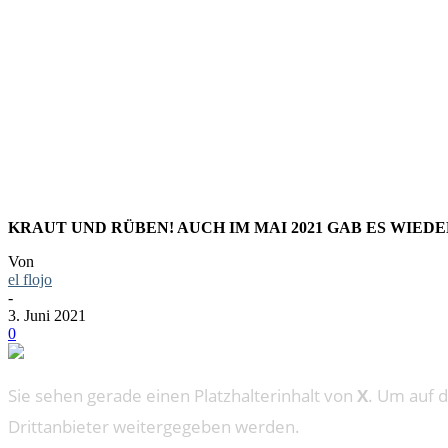
LIEBLING
KRAUT UND RÜBEN! AUCH IM MAI 2021 GAB ES WIED
Von
el flojo
-
3. Juni 2021
0
Sie sehen gerade einen Platzhalterinhalt von
X
. Um auf d
Drittanbieter weitergegeben werden.