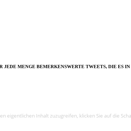
STWEETS –
ER JEDE MENGE BEMERKENSWERTE TWEETS, DIE ES IN
en eigentlichen Inhalt zuzugreifen, klicken Sie auf die Sch