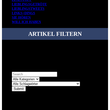
LIEBLINGSGETRÖTE
LIEBLINGSTWEETS
LINKS+DINGS
SIE HÖREN
WILL ICH HABEN
ARTIKEL FILTERN
Bei über 5200 Artikeln im Blog muss man manchmal ein bisschen
systematischer suchen.
Einfach eine Kategorie markieren, ein passendes Schlagwort
auswählen und suchen lassen.
ÜBER DENKFABRIKBLOG
Ursprünglich vor über 25 Jahren mal dazu gedacht, den ganzen im