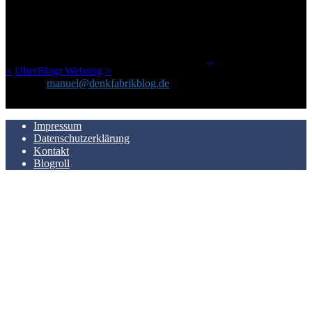
Netz gefundenen Kram, den ich meinen Freunden immer per Mail
geschickt habe, an einem Ort zu bündeln, ist das hier mit der Zeit zu
einem Blog geworden, das man auf dem Schirm haben sollte, wenn
man Kurzfilme mag und auch drumherum nichts gegen Fotos,
LinkTipps und gelegentlichen Kokolores hat.
_
<
UberBlogr Webring
>
Kontakt:
manuel@denkfabrikblog.de
AUCH HIER ZU FINDEN
Impressum
Datenschutzerklärung
Kontakt
Blogroll