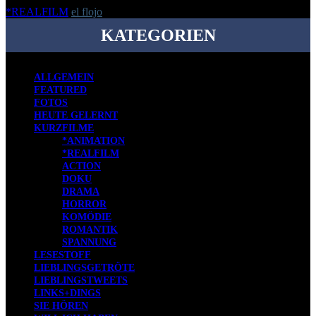
*REALFILM
el flojo
-
18. Mai 2020
KATEGORIEN
ALLGEMEIN
FEATURED
FOTOS
HEUTE GELERNT
KURZFILME
*ANIMATION
*REALFILM
ACTION
DOKU
DRAMA
HORROR
KOMÖDIE
ROMANTIK
SPANNUNG
LESESTOFF
LIEBLINGSGETRÖTE
LIEBLINGSTWEETS
LINKS+DINGS
SIE HÖREN