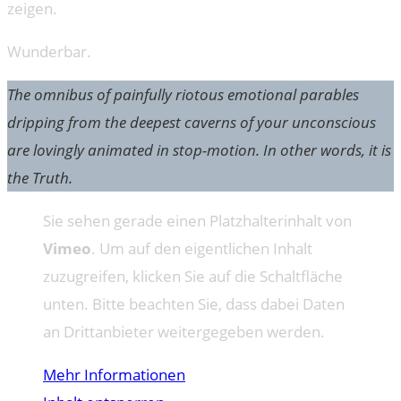
zeigen.
Wunderbar.
The omnibus of painfully riotous emotional parables
dripping from the deepest caverns of your unconscious
are lovingly animated in stop-motion. In other words, it is
the Truth.
Sie sehen gerade einen Platzhalterinhalt von
Vimeo
. Um auf den eigentlichen Inhalt
zuzugreifen, klicken Sie auf die Schaltfläche
unten. Bitte beachten Sie, dass dabei Daten
an Drittanbieter weitergegeben werden.
Mehr Informationen