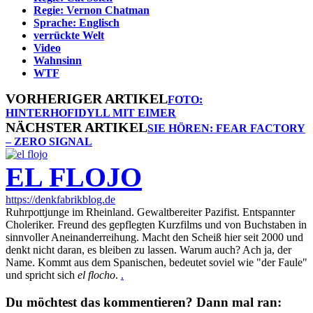
Regie: Vernon Chatman
Sprache: Englisch
verrückte Welt
Video
Wahnsinn
WTF
VORHERIGER ARTIKEL
FOTO:
HINTERHOFIDYLL MIT EIMER
NÄCHSTER ARTIKEL
SIE HÖREN: FEAR FACTORY
– ZERO SIGNAL
EL FLOJO
https://denkfabrikblog.de
Ruhrpottjunge im Rheinland. Gewaltbereiter Pazifist. Entspannter
Choleriker. Freund des gepflegten Kurzfilms und von Buchstaben in
sinnvoller Aneinanderreihung. Macht den Scheiß hier seit 2000 und
denkt nicht daran, es bleiben zu lassen. Warum auch? Ach ja, der
Name. Kommt aus dem Spanischen, bedeutet soviel wie "der Faule"
und spricht sich
el flocho
.
.
Du möchtest das kommentieren? Dann mal ran: