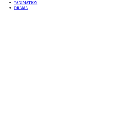
*ANIMATION
DRAMA
KURZFILM
THE
SHIVERIN
TRUTH –
SEASON 2