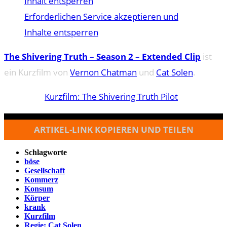
Inhalt entsperren
Erforderlichen Service akzeptieren und
Inhalte entsperren
The Shivering Truth – Season 2 – Extended Clip
ist
ein Kurzfilm von
Vernon Chatman
und
Cat Solen
.
Kurzfilm: The Shivering Truth Pilot
ARTIKEL-LINK KOPIEREN UND TEILEN
Schlagworte
böse
Gesellschaft
Kommerz
Konsum
Körper
krank
Kurzfilm
Regie: Cat Solen