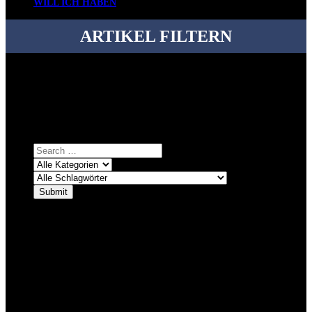
WILL ICH HABEN
ARTIKEL FILTERN
Bei über 5200 Artikeln im Blog muss man manchmal ein bisschen
systematischer suchen.
Einfach eine Kategorie markieren, ein passendes Schlagwort
auswählen und suchen lassen.
ÜBER DENKFABRIKBLOG
Ursprünglich vor über 25 Jahren mal dazu gedacht, den ganzen im
Netz gefundenen Kram, den ich meinen Freunden immer per Mail
geschickt habe, an einem Ort zu bündeln, ist das hier mit der Zeit zu
einem Blog geworden, das man auf dem Schirm haben sollte, wenn
man Kurzfilme mag und auch drumherum nichts gegen Fotos,
LinkTipps und gelegentlichen Kokolores hat.
_