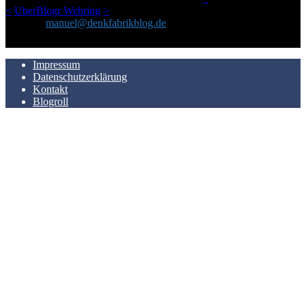
<
UberBlogr Webring
>
Kontakt:
manuel@denkfabrikblog.de
AUCH HIER ZU FINDEN
Impressum
Datenschutzerklärung
Kontakt
Blogroll