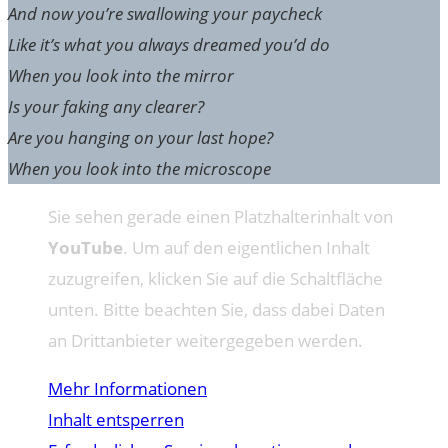
And now you’re swallowing your paycheck
Like it’s what you always dreamed you’d do
When you look into the mirror
Is your faking any clearer?
Are you hanging on your last hope?
When you look into the microscope
Sie sehen gerade einen Platzhalterinhalt von
YouTube
. Um auf den eigentlichen Inhalt
zuzugreifen, klicken Sie auf die Schaltfläche
unten. Bitte beachten Sie, dass dabei Daten
an Drittanbieter weitergegeben werden.
Mehr Informationen
Inhalt entsperren