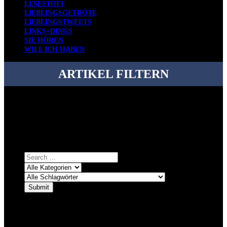
LESESTOFF
LIEBLINGSGETRÖTE
LIEBLINGSTWEETS
LINKS+DINGS
SIE HÖREN
WILL ICH HABEN
ARTIKEL FILTERN
Bei über 5200 Artikeln im Blog muss man manchmal ein bisschen
systematischer suchen.
Einfach eine Kategorie markieren, ein passendes Schlagwort
auswählen und suchen lassen.
ÜBER DENKFABRIKBLOG