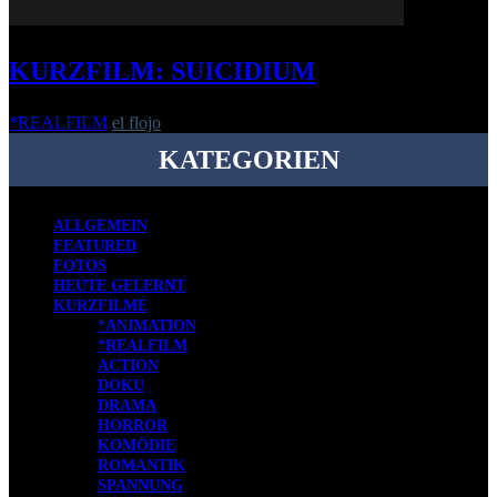
KURZFILM: SUICIDIUM
*REALFILM
el flojo
-
11. Februar 2016
KATEGORIEN
ALLGEMEIN
FEATURED
FOTOS
HEUTE GELERNT
KURZFILME
*ANIMATION
*REALFILM
ACTION
DOKU
DRAMA
HORROR
KOMÖDIE
ROMANTIK
SPANNUNG