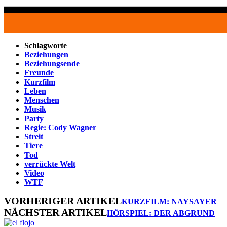
Schlagworte
Beziehungen
Beziehungsende
Freunde
Kurzfilm
Leben
Menschen
Musik
Party
Regie: Cody Wagner
Streit
Tiere
Tod
verrückte Welt
Video
WTF
VORHERIGER ARTIKEL
KURZFILM: NAYSAYER
NÄCHSTER ARTIKEL
HÖRSPIEL: DER ABGRUND