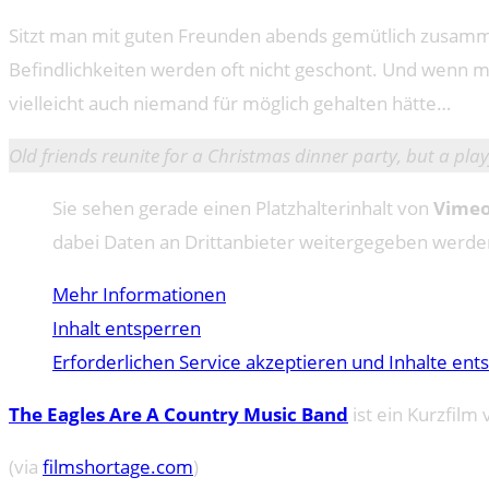
Sitzt man mit guten Freunden abends gemütlich zusamme
Befindlichkeiten werden oft nicht geschont. Und wenn 
vielleicht auch niemand für möglich gehalten hätte…
Old friends reunite for a Christmas dinner party, but a pla
Sie sehen gerade einen Platzhalterinhalt von
Vime
dabei Daten an Drittanbieter weitergegeben werde
Mehr Informationen
Inhalt entsperren
Erforderlichen Service akzeptieren und Inhalte ent
The Eagles Are A Country Music Band
ist ein Kurzfilm
(via
filmshortage.com
)