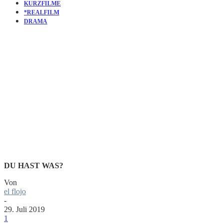
KURZFILME
*REALFILM
DRAMA
KURZFILM:
COUNTRY 
DU HAST WAS?
Von
el flojo
-
29. Juli 2019
1