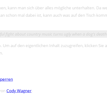
n, kann man sich über alles mögliche unterhalten. Da w
man schon mal dabei ist, kann auch was auf den Tisch ko
yful fight about country music turns ugly when a dog’s death 
o
. Um auf den eigentlichen Inhalt zuzugreifen, klicken Sie a
n.
sperren
 von
Cody Wagner
.