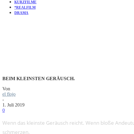
KURZFILME
*REALFILM
DRAMA
KURZFILM
BEIM KLEINSTEN GERÄUSCH.
Von
el flojo
-
1. Juli 2019
0
Wenn das kleinste Geräusch reicht. Wenn bloße Andeut
schmerzen.