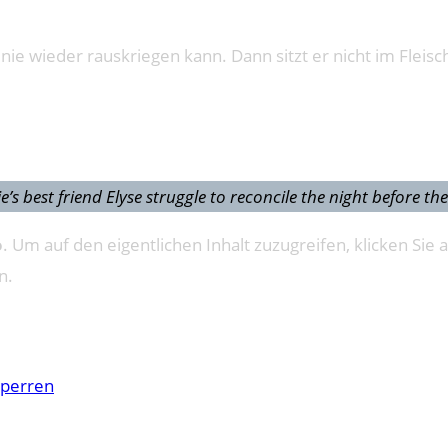
cht nie wieder rauskriegen kann. Dann sitzt er nicht im Fleis
s best friend Elyse struggle to reconcile the night before the
o
. Um auf den eigentlichen Inhalt zuzugreifen, klicken Sie a
n.
sperren