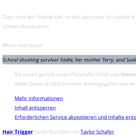
Dann sitzt der Stachel tief, so tief, dass man ihn viellei
schwer drankommt.
Wenn überhaupt.
School shooting survivor Sadie, her mother Terry, and Sadie’
Sie sehen gerade einen Platzhalterinhalt von
Vime
dabei Daten an Drittanbieter weitergegeben werde
Mehr Informationen
Inhalt entsperren
Erforderlichen Service akzeptieren und Inhalte ent
Hair Trigger
ist ein Kurzfilm von
Taylor Schafer
.