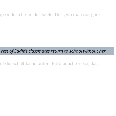
ch, sondern tief in der Seele. Dort, wo man nur ganz
 rest of Sadie’s classmates return to school without her.
uf die Schaltfläche unten. Bitte beachten Sie, dass