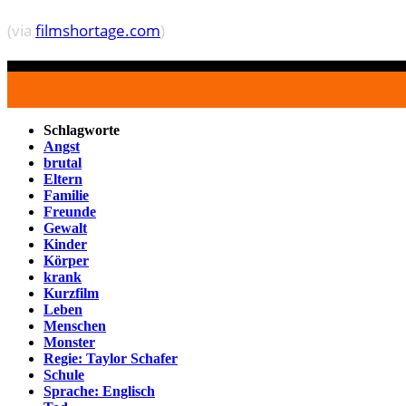
(via
filmshortage.com
)
Schlagworte
Angst
brutal
Eltern
Familie
Freunde
Gewalt
Kinder
Körper
krank
Kurzfilm
Leben
Menschen
Monster
Regie: Taylor Schafer
Schule
Sprache: Englisch