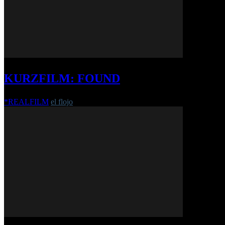
KURZFILM: FOUND
*REALFILM
el flojo
-
18. Juli 2017