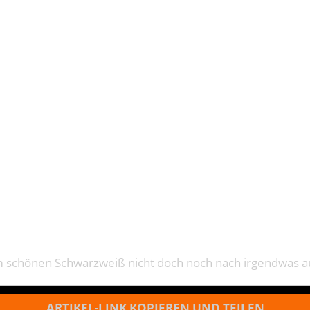
NAUWELLE
nem schönen Schwarzweiß nicht doch noch nach irgendwas a
ARTIKEL-LINK KOPIEREN UND TEILEN