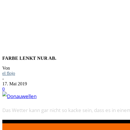
FOTO: DO
FARBE LENKT NUR AB.
Von
el flojo
-
17. Mai 2019
0
Das Wetter kann gar nicht so kacke sein, dass es in ei