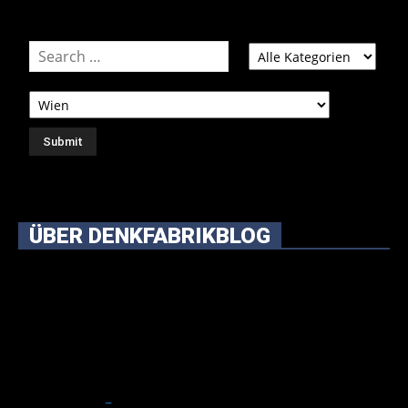
ÜBER DENKFABRIKBLOG
Ursprünglich vor über 25 Jahren mal dazu gedacht, den
ganzen im Netz gefundenen Kram, den ich meinen Freunden
immer per Mail geschickt habe, an einem Ort zu bündeln, ist
das hier mit der Zeit zu einem Blog geworden, das man auf
dem Schirm haben sollte, wenn man Kurzfilme mag und auch
drumherum nichts gegen Fotos, LinkTipps und gelegentlichen
Kokolores hat.
_