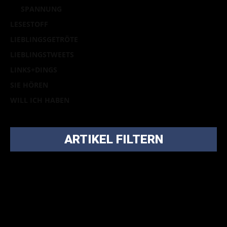
SPANNUNG
LESESTOFF
LIEBLINGSGETRÖTE
LIEBLINGSTWEETS
LINKS+DINGS
SIE HÖREN
WILL ICH HABEN
ARTIKEL FILTERN
Bei über 5200 Artikeln im Blog muss man manchmal ein
bisschen systematischer suchen.
Einfach eine Kategorie markieren, ein passendes Schlagwort
auswählen und suchen lassen.