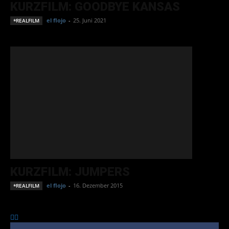
KURZFILM: GOODBYE KANSAS
el flojo
-
25. Juni 2021
*REALFILM
KURZFILM: JUMPERS
el flojo
-
16. Dezember 2015
*REALFILM