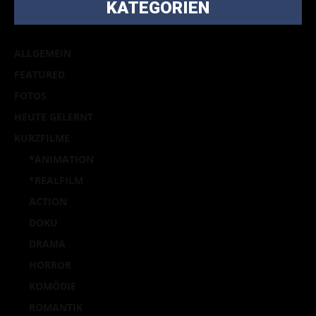
KATEGORIEN
ALLGEMEIN
FEATURED
FOTOS
HEUTE GELERNT
KURZFILME
*ANIMATION
*REALFILM
ACTION
DOKU
DRAMA
HORROR
KOMÖDIE
ROMANTIK