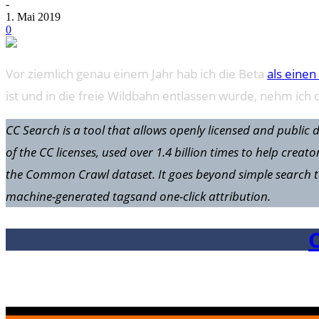
-
1. Mai 2019
0
Vor ziemlich genau einem Jahr hab ich die Beta
als einen
ist und in die freie Wildbahn entlassen wurde, nehm ich 
CC Search is a tool that allows openly licensed and publi
of the CC licenses, used over 1.4 billion times to help cr
the Common Crawl dataset. It goes beyond simple search to a
machine-generated tagsand one-click attribution.