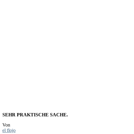
LINKTIPP
BILDER U
FINDEN
SEHR PRAKTISCHE SACHE.
Von
el flojo