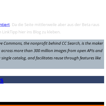
ntiert
. Da die Seite mittlerweile aber aus der Beta raus
 LinkTipp hier ins Blog zu kleben.
ive Commons, the nonprofit behind CC Search, is the maker
ches across more than 300 million images from open APIs and
ingle catalog, and facilitates reuse through features like
s