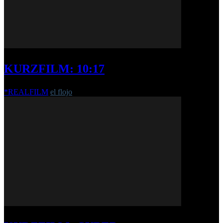
KURZFILM: 10:17
*REALFILM
el flojo
-
15. August 2017