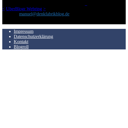
LinkTipps und gelegentlichen Kokolores hat.
_
<
UberBlogr Webring
>
Kontakt:
manuel@denkfabrikblog.de
AUCH HIER ZU FINDEN
Impressum
Datenschutzerklärung
Kontakt
Blogroll