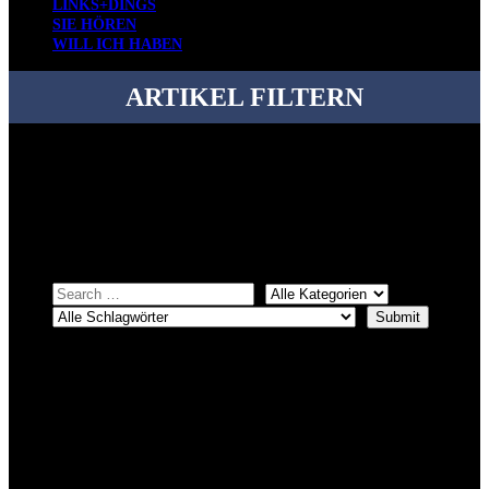
LINKS+DINGS
SIE HÖREN
WILL ICH HABEN
ARTIKEL FILTERN
Bei über 5200 Artikeln im Blog muss man manchmal ein bisschen
systematischer suchen.
Einfach eine Kategorie markieren, ein passendes Schlagwort
auswählen und suchen lassen.
ÜBER DENKFABRIKBLOG
Ursprünglich vor über 25 Jahren mal dazu gedacht, den ganzen im
Netz gefundenen Kram, den ich meinen Freunden immer per Mail
geschickt habe, an einem Ort zu bündeln, ist das hier mit der Zeit zu
einem Blog geworden, das man auf dem Schirm haben sollte, wenn
man Kurzfilme mag und auch drumherum nichts gegen Fotos,