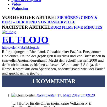
Video
Wahnsinn
VORHERIGER ARTIKEL
SIE HÖREN: CINDY &
BERT – DER HUND VON BASKERVILLE
NÄCHSTER ARTIKEL
KURZFILM: FIVE MINUTES
EL FLOJO
https://denkfabrikblog.de
Ruhrpottjunge im Rheinland. Gewaltbereiter Pazifist. Entspannter
Choleriker. Freund des gepflegten Kurzfilms und von Buchstaben in
sinnvoller Aneinanderreihung. Macht den Scheiß hier seit 2000 und
denkt nicht daran, es bleiben zu lassen. Warum auch? Ach ja, der
Name. Kommt aus dem Spanischen, bedeutet soviel wie "der Faule"
und spricht sich
el flocho
.
.
1 KOMMENTAR
Kleinigkeiten
17. März 2019 um 09:20
[…] Horror für die Ohren (nein, keine Volksmusik!):