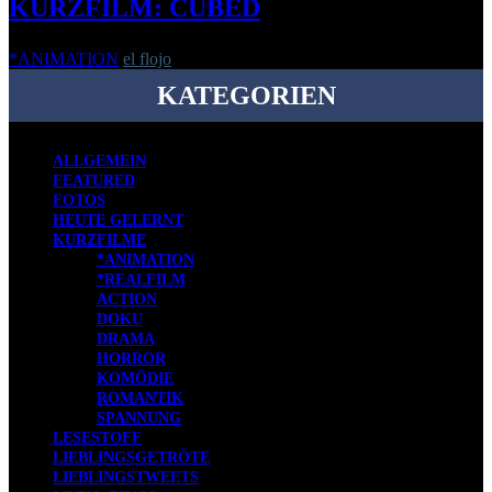
KURZFILM: CUBED
*ANIMATION
el flojo
-
24. Januar 2019
KATEGORIEN
ALLGEMEIN
FEATURED
FOTOS
HEUTE GELERNT
KURZFILME
*ANIMATION
*REALFILM
ACTION
DOKU
DRAMA
HORROR
KOMÖDIE
ROMANTIK
SPANNUNG
LESESTOFF
LIEBLINGSGETRÖTE
LIEBLINGSTWEETS