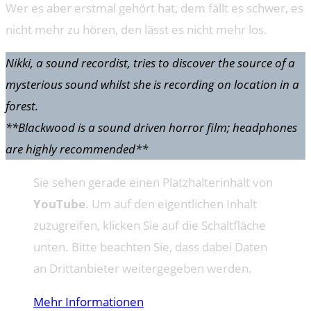
Wer es aber erstmal gehört hat, dem fällt es schwer, es
nicht mehr zu hören, den lässt es nicht mehr los.
Nikki, a sound recordist, tries to discover the source of a
mysterious sound whilst she is recording on location in a
forest.
**Blackwood is a sound driven horror film; headphones
are highly recommended**
Sie sehen gerade einen Platzhalterinhalt von
YouTube
. Um auf den eigentlichen Inhalt
zuzugreifen, klicken Sie auf die Schaltfläche
unten. Bitte beachten Sie, dass dabei Daten
an Drittanbieter weitergegeben werden.
Mehr Informationen