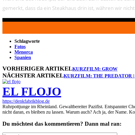
gemerkt, dass da ein Steakhaus drin ist, währen wir nich
Schlagworte
Fotos
Menorca
Spanien
VORHERIGER ARTIKEL
KURZFILM: GROW
NÄCHSTER ARTIKEL
KURZFILM: THE PREDATOR |
EL FLOJO
https://denkfabrikblog.de
Ruhrpottjunge im Rheinland. Gewaltbereiter Pazifist. Entspannter Ch
nicht daran, es bleiben zu lassen. Warum auch? Ach ja, der Name. K
Du möchtest das kommentieren? Dann mal ran: