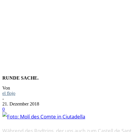
FOTO: MOL
CIUTADEL
RUNDE SACHE.
Von
el flojo
-
21. Dezember 2018
0
Während des Rodtrips, der uns auch zum Castell de Sant 