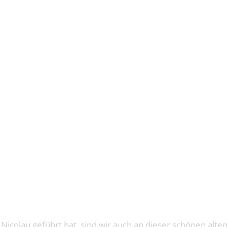
Í DES COM
LA
Nicolau geführt hat, sind wir auch an dieser schönen alt