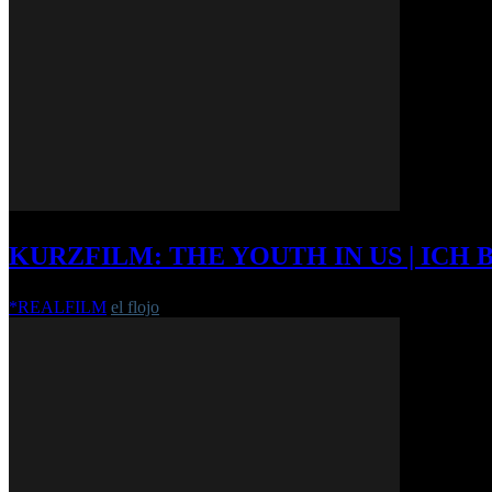
KURZFILM: THE YOUTH IN US | ICH 
*REALFILM
el flojo
-
21. April 2013