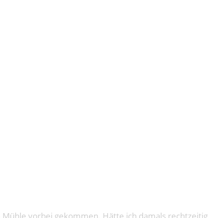
TE IN
en Mühle vorbei gekommen. Hätte ich damals rechtzeitig