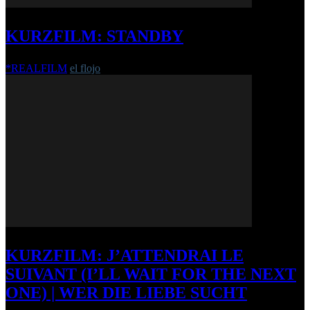
KURZFILM: STANDBY
*REALFILM
el flojo
-
17. März 2017
KURZFILM: J’ATTENDRAI LE
SUIVANT (I’LL WAIT FOR THE NEXT
ONE) | WER DIE LIEBE SUCHT