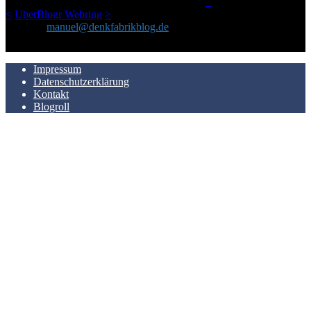
LinkTipps und gelegentlichen Kokolores hat.
_
<
UberBlogr Webring
>
Kontakt:
manuel@denkfabrikblog.de
AUCH HIER ZU FINDEN
Impressum
Datenschutzerklärung
Kontakt
Blogroll