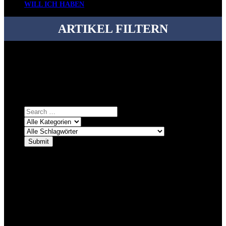
WILL ICH HABEN
ARTIKEL FILTERN
Bei über 5200 Artikeln im Blog muss man manchmal ein bisschen
systematischer suchen.
Einfach eine Kategorie markieren, ein passendes Schlagwort
auswählen und suchen lassen.
ÜBER DENKFABRIKBLOG
Ursprünglich vor über 25 Jahren mal dazu gedacht, den ganzen im
Netz gefundenen Kram, den ich meinen Freunden immer per Mail
geschickt habe, an einem Ort zu bündeln, ist das hier mit der Zeit zu
einem Blog geworden, das man auf dem Schirm haben sollte, wenn
man Kurzfilme mag und auch drumherum nichts gegen Fotos,