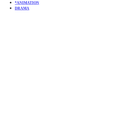
*ANIMATION
DRAMA
KURZFILM
WAY OF
GIANTS –
CAMINHO
DOS