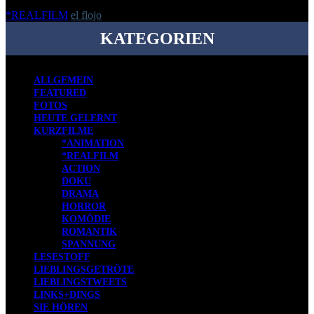
*REALFILM
el flojo
-
13. Januar 2011
KATEGORIEN
ALLGEMEIN
FEATURED
FOTOS
HEUTE GELERNT
KURZFILME
*ANIMATION
*REALFILM
ACTION
DOKU
DRAMA
HORROR
KOMÖDIE
ROMANTIK
SPANNUNG
LESESTOFF
LIEBLINGSGETRÖTE
LIEBLINGSTWEETS
LINKS+DINGS
SIE HÖREN