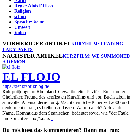
Natur
Regie: Alois Di Leo
Religion
schön
Sprache: keine
Umwelt
Video
VORHERIGER ARTIKEL
KURZFILM: LEADING
LADY PARTS
NÄCHSTER ARTIKEL
KURZFILM: WE SUMMONED
A DEMON
EL FLOJO
https://denkfabrikblog.de
Ruhrpottjunge im Rheinland. Gewaltbereiter Pazifist. Entspannter
Choleriker. Freund des gepflegten Kurzfilms und von Buchstaben in
sinnvoller Aneinanderreihung. Macht den Scheiß hier seit 2000 und
denkt nicht daran, es bleiben zu lassen. Warum auch? Ach ja, der
Name. Kommt aus dem Spanischen, bedeutet soviel wie "der Faule"
und spricht sich
el flocho
.
.
Du möchtest das kommentieren? Dann mal ran: