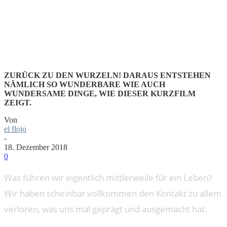
GIGANTES
ZURÜCK ZU DEN WURZELN! DARAUS ENTSTEHEN
NÄMLICH SO WUNDERBARE WIE AUCH
WUNDERSAME DINGE, WIE DIESER KURZFILM
ZEIGT.
Von
el flojo
-
18. Dezember 2018
0
Was führen wir eigentlich mittlerweile für ein Leben?
Wir haben scheinbar vollkommen den Kontakt zu allem
verloren, was uns mal geprägt und ausgemacht hat.