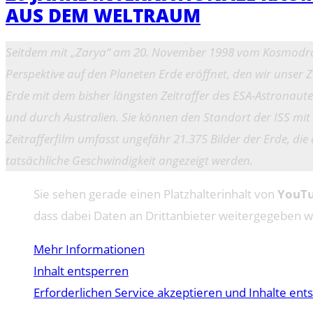
AUS DEM WELTRAUM
Seitdem mit „Zarya“ am 20. November 1998 vom Kosmodrom i
Perspektive auf den Planeten Erde eröffnet, den wir uns
Erde mit dem bisher längsten Zeitraffer des ESA-Astronaute
und durch Australien. Sie können den Standort der ISS mit
Zeitrafferfilm umfasst ungefähr 21.375 Bilder der Erde, d
tatsächliche Geschwindigkeit angezeigt werden.
Sie sehen gerade einen Platzhalterinhalt von
YouT
dass dabei Daten an Drittanbieter weitergegeben 
Mehr Informationen
Inhalt entsperren
Erforderlichen Service akzeptieren und Inhalte ent