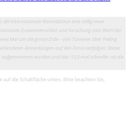
die Internationale Raumstation eine völlig neue
nternationale Zusammenarbeit und Forschung zum Wohl der
p zwei Mal um die ganze Erde – von Tunesien über Peking
ngeblendeten Anmerkungen auf den Fotos verfolgen. Dieser
us aufgenommen wurden und hier 12,5-mal schneller als die
e auf die Schaltfläche unten. Bitte beachten Sie,