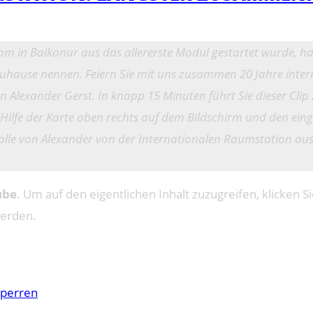
n Baikonur aus das allererste Modul gestartet wurde, hat 
er Zuhause nennen. Feiern Sie mit uns zusammen 20 Jahre i
n Alexander Gerst. In knapp 15 Minuten führt Sie dieser Cli
 Hilfe der Karte oben rechts auf dem Bildschirm und den ei
ie alle von Alexander von der Internationalen Raumstation a
ube
. Um auf den eigentlichen Inhalt zuzugreifen, klicken Si
werden.
sperren