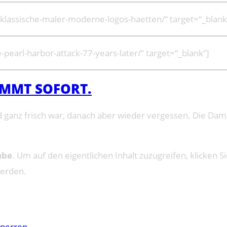
klassische-maler-moderne-logos-haetten/“ target=“_blank
pearl-harbor-attack-77-years-later/“ target=“_blank“]
OMMT SOFORT.
ad ganz frisch war, danach aber wieder vergessen. Die Dam
ube
. Um auf den eigentlichen Inhalt zuzugreifen, klicken Si
werden.
sperren