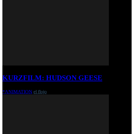
KURZFILM: HUDSON GEESE
*ANIMATION
el flojo
-
25. August 2022