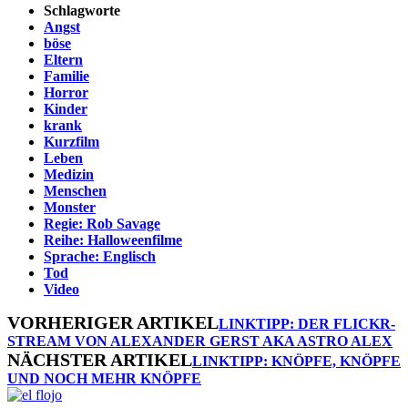
Schlagworte
Angst
böse
Eltern
Familie
Horror
Kinder
krank
Kurzfilm
Leben
Medizin
Menschen
Monster
Regie: Rob Savage
Reihe: Halloweenfilme
Sprache: Englisch
Tod
Video
VORHERIGER ARTIKEL
LINKTIPP: DER FLICKR-
STREAM VON ALEXANDER GERST AKA ASTRO ALEX
NÄCHSTER ARTIKEL
LINKTIPP: KNÖPFE, KNÖPFE
UND NOCH MEHR KNÖPFE