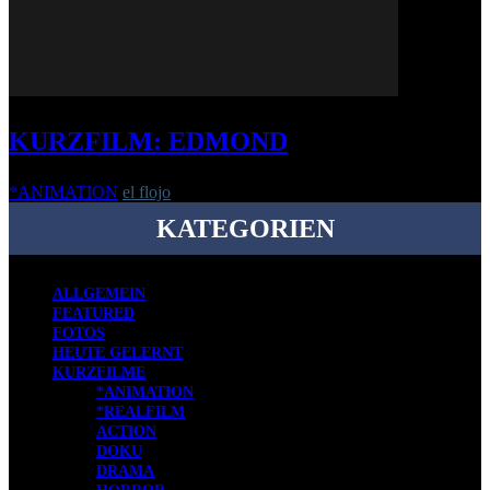
KURZFILM: EDMOND
*ANIMATION
el flojo
-
6. Juli 2016
KATEGORIEN
ALLGEMEIN
FEATURED
FOTOS
HEUTE GELERNT
KURZFILME
*ANIMATION
*REALFILM
ACTION
DOKU
DRAMA