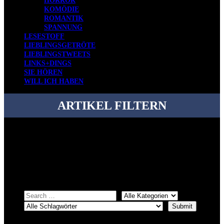
HORROR
KOMÖDIE
ROMANTIK
SPANNUNG
LESESTOFF
LIEBLINGSGETRÖTE
LIEBLINGSTWEETS
LINKS+DINGS
SIE HÖREN
WILL ICH HABEN
ARTIKEL FILTERN
Bei über 5200 Artikeln im Blog muss man manchmal ein bisschen
systematischer suchen.
Einfach eine Kategorie markieren, ein passendes Schlagwort
auswählen und suchen lassen.