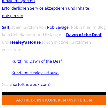
Inhalt entsperren
Erforderlichen Service akzeptieren und Inhalte
entsperren
Salt
ist ein Kurzfilm von
Rob Savage
. Rob is hier im Blog
kein Unbekannter und bislang mit
Dawn of the Deaf
und
Healey’s House
schon mit zwei Kurzfilmen
vertreten:
Kurzfilm: Dawn of the Deaf
Kurzfilm: Healey’s House
(via
shortoftheweek.com
)
ARTIKEL-LINK KOPIEREN UND TEILEN