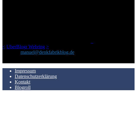
ÜBER DENKFABRIKBLOG
Ursprünglich vor über 25 Jahren mal dazu gedacht, den ganzen im
Netz gefundenen Kram, den ich meinen Freunden immer per Mail
geschickt habe, an einem Ort zu bündeln, ist das hier mit der Zeit zu
einem Blog geworden, das man auf dem Schirm haben sollte, wenn
man Kurzfilme mag und auch drumherum nichts gegen Fotos,
LinkTipps und gelegentlichen Kokolores hat.
_
<
UberBlogr Webring
>
Kontakt:
manuel@denkfabrikblog.de
AUCH HIER ZU FINDEN
Impressum
Datenschutzerklärung
Kontakt
Blogroll