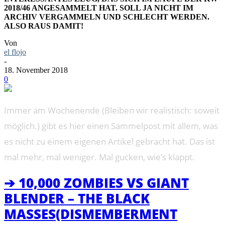
2018/46 ANGESAMMELT HAT. SOLL JA NICHT IM
ARCHIV VERGAMMELN UND SCHLECHT WERDEN.
ALSO RAUS DAMIT!
Von
el flojo
-
18. November 2018
0
Immer am Wochenende (Bleiben wir realistisch: soweit
möglich.) gibt es hier einen Sammelpost mit allem, was
es nicht zu einem eigenen Artikel gebracht hat. Das ist
mal mehr, mal weniger. Mal gucken, wie’s klappt.
➔ 10,000 ZOMBIES VS GIANT
BLENDER – THE BLACK
MASSES(DISMEMBERMENT