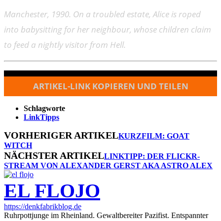
Manchester, 1990. On a troubled estate, Alice is roped
into babysitting for her neighbour, whose children claim
to feed a nightly visitor from Hell.
ARTIKEL-LINK KOPIEREN UND TEILEN
Schlagworte
LinkTipps
VORHERIGER ARTIKEL
KURZFILM: GOAT
WITCH
NÄCHSTER ARTIKEL
LINKTIPP: DER FLICKR-
STREAM VON ALEXANDER GERST AKA ASTRO ALEX
EL FLOJO
https://denkfabrikblog.de
Ruhrpottjunge im Rheinland. Gewaltbereiter Pazifist. Entspannter